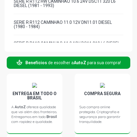
SERIE R R112 HW CAMINHAO 10.6 24V DSC11 320 L6
DIESEL (1981 - 1993)
SERIE R R112 CAMINHAO 11.0 12V DN11.01 DIESEL
(1980 - 1984)
SERIE R R112 CAMINHAO 11.0 12V DS11 310 L6 DIESEL
(1980 - 1994)
Benefícios
de escolher a
AutoZ
para sua compra!
SERIE R R112 142 EW310 CAMINHAO 11.0 12V DS11 310
L6 DIESEL (1981 - 1993)
SERIE R R112 HW CAMINHAO 11.0 12V DS11 310 L6
DIESEL (1981 - 1993)
ENTREGA EM TODO O
COMPRA SEGURA
BRASIL
SERIE R R112 142 EW410 CAMINHAO 8.1 16V DCS14
A
AutoZ
oferece qualidade
Sua compra online
DIESEL (1981 - 1993)
que vai além das fronteiras.
protegida. Criptografia e
Entregamos em todo
Brasil
segurança para garantir
com rapidez e qualidade.
tranquilidade.
SERIE R R112 HW CAMINHAO 8.1 16V DCS14 DIESEL
(1981 - 1993)