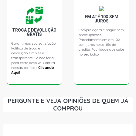
SERIE R R113 CAMINHAO 10.6 24V DSC11 320 L6 DIESEL
(1991 - 1998)
EM ATÉ 10X SEM
JUROS
TROCA E DEVOLUÇÃO
Compre agora e pague sem
SERIE R R113 CAMINHAO 8.1 16V DCS14 DIESEL (1991 -
GRÁTIS
preocupações!
1998)
Parcelamento em até 10X
Garantimos sua satisfação!
sem juros no cartão de
Política de troca e
crédito. Facilidade que cabe
devolução simples e
SERIE R R113 E CAMINHAO 10.6 24V DSC11 320 L6
no seu bolso.
transparente. Se não for a
DIESEL (1991 - 2007)
peça certa,devolva. Confira
nossas políticas
Clicando
Aqui!
SERIE R R113 H CAMINHAO 10.6 24V DSC11 320 L6
DIESEL (1991 - 2007)
SERIE T 112 EW360 CAMINHAO 10.6 24V DSC11 320 L6
PERGUNTE E VEJA OPINIÕES DE QUEM JÁ
DIESEL (1981 - 1993)
COMPROU
SERIE T 112 HS CAMINHAO 10.6 24V DSC11 320 L6
DIESEL (1981 - 1993)