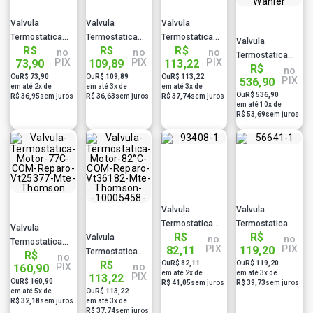
Valvula
Valvula
Valvula
Termostatica
Termostatica
Termostatica
Valvula
R$
R$
R$
Motor 92°C Com
Motor 87°C Sem
Motor 82°C
no
no
no
Termostatica
PIX
PIX
PIX
73,90
109,89
113,22
Reparo Vt29792
Reparo
Vt44182 Mte
R$
Motor 88°C Sem
no
Ou
R$ 73,90
Ou
R$ 109,89
Ou
R$ 113,22
Mte Thomson
41047587
Thomson
PIX
536,90
Reparo 316388
em até 2x de
em até 3x de
em até 3x de
Wahler
Ou
R$ 536,90
R$ 36,95
sem juros
R$ 36,63
sem juros
R$ 37,74
sem juros
Wahler
em até 10x de
R$ 53,69
sem juros
Valvula
Valvula
Termostatica
Termostatica
Valvula
R$
R$
Valvula
Motor 80°C Sem
Motor 82°C Com
no
no
Termostatica
PIX
PIX
82,11
119,20
Termostatica
Reparo Vt24580
Reparo Vt28082
R$
Motor 77°C Com
no
R$
Ou
R$ 82,11
Ou
R$ 119,20
Motor 82°C Com
Mte Thomson
Mte Thomson
PIX
no
160,90
Reparo Vt25377
em até 2x de
em até 3x de
PIX
113,22
Reparo Vt36182
Ou
R$ 160,90
Mte Thomson
R$ 41,05
sem juros
R$ 39,73
sem juros
em até 5x de
Ou
R$ 113,22
Mte Thomson
R$ 32,18
sem juros
em até 3x de
R$ 37,74
sem juros