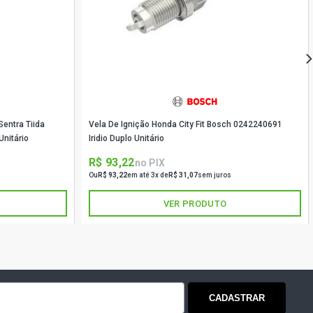
Sentra Tiida
Vela De Ignição Honda City Fit Bosch 0242240691
nitário
Iridio Duplo Unitário
R$ 93,22
no PIX
Ou
R$ 93,22
em até 3x de
R$ 31,07
sem juros
VER PRODUTO
CADASTRAR