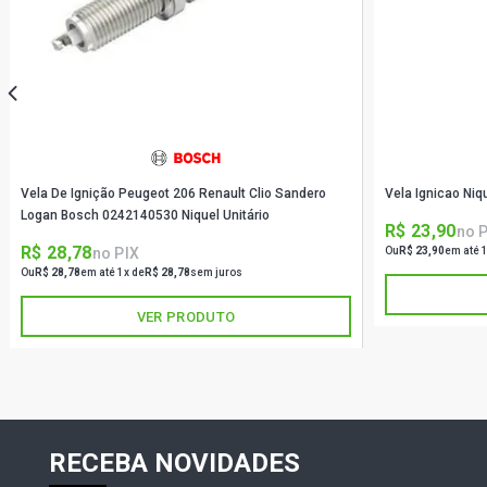
Vela De Ignição Peugeot 206 Renault Clio Sandero
Vela Ignicao Ni
Logan Bosch 0242140530 Niquel Unitário
R$ 23,90
no 
R$ 28,78
no PIX
Ou
R$ 23,90
em até 
Ou
R$ 28,78
em até 1x de
R$ 28,78
sem juros
VER PRODUTO
RECEBA NOVIDADES