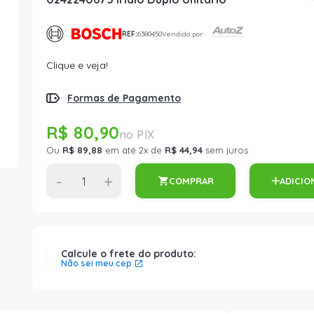
REF:
6380450
Vendido por:
Clique e veja!
Formas de Pagamento
R$ 80,90
Ou
R$ 89,88
em até 2x de
R$ 44,94
sem juros
-
+
COMPRAR
ADICIO
Calcule o frete do produto:
Não sei meu cep