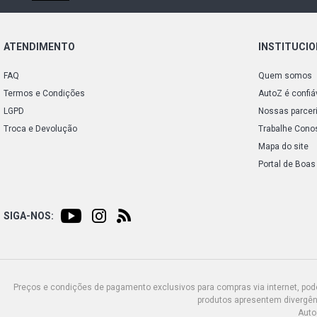
ATENDIMENTO
INSTITUCI
FAQ
Quem somos
Termos e Condições
AutoZ é confiá
LGPD
Nossas parcer
Troca e Devolução
Trabalhe Cono
Mapa do site
Portal de Boas
SIGA-NOS:
Preços e condições de pagamento exclusivos para compras via internet, poden
produtos apresentem divergênc
Auto