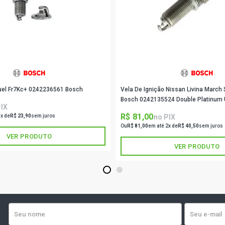
quel Fr7Kc+ 0242236561 Bosch
Vela De Ignição Nissan Livina March 
Bosch 0242135524 Double Platinum U
PIX
R$ 81,00
no PIX
1x de
R$ 23,90
sem juros
Ou
R$ 81,00
em até 2x de
R$ 40,50
sem juros
VER PRODUTO
VER PRODUTO
1
2