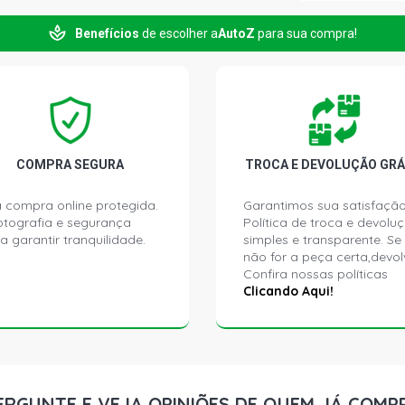
Benefícios
de escolher a
AutoZ
para sua compra!
COMPRA SEGURA
TROCA E DEVOLUÇÃO GRÁ
 compra online protegida.
Garantimos sua satisfação
ptografia e segurança
Política de troca e devolu
a garantir tranquilidade.
simples e transparente. Se
não for a peça certa,devol
Confira nossas políticas
Clicando Aqui!
ERGUNTE E VEJA OPINIÕES DE QUEM JÁ COMP