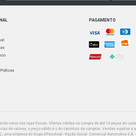
ONAL
PAGAMENTO
vel
ias
sco
 Práticas
do variar nas lojas físicas. Ofertas válidas na compra de até 10 peças de cada 
ias de valores, o preço válido é o do carrinhos de compras. Vendas sujeitas a 
Z, uma empresa do Grupo DPaschoal - Razão Social: Comercial Automotiva S.A. -