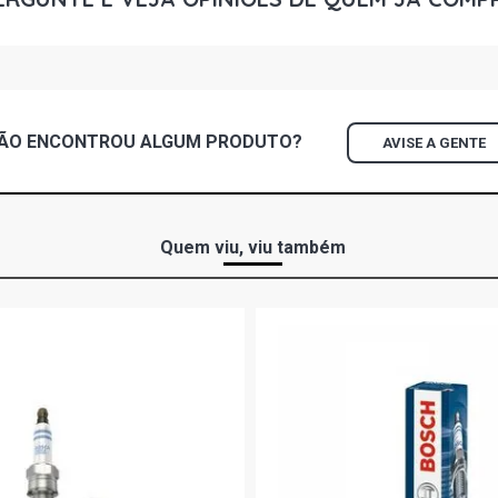
CIVIC STD C
2000)
CIVIC EX CO
ÃO ENCONTROU
ALGUM
PRODUTO?
AVISE A GENTE
CIVIC EXS C
Quem viu, viu também
CIVIC DX HA
CIVIC LSI H
CIVIC LX HA
CIVIC SI HA