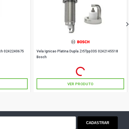
ATCH 1.6 16V GASOLINA (1992 - 1998)
DAN 1.5 16V GASOLINA (1992 - 1997)
DAN 1.6 16V GASOLINA (2001 - 2006)
MPORTADO SEDAN 1.6 16V GASOLINA
sch 0242240675
Vela Ignicao Platina Dupla Zr5Tpp33S 0242145518
)
Bosch
R$ 68,90
no PIX
DAN 1.6 16V GASOLINA (1992 - 1997)
Ou
R$ 68,90
em até 2x de
R$ 34,45
sem juros
MPORTADO SEDAN 1.6 16V GASOLINA
VER PRODUTO
)
EDAN 1.6 16V GASOLINA (1997 - 2000)
EDAN 1.7 16V GASOLINA (1996 -
CADASTRAR