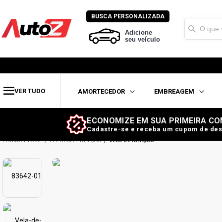
BUSCA PERSONALIZADA
Adicione
seu veículo
VER TUDO
AMORTECEDOR
EMBREAGEM
ECONOMIZE EM SUA PRIMEIRA CO
Cadastre-se e receba um cupom de des
ELÉTRICA E IGNIÇÃO
VELA DE IGNIÇÃO