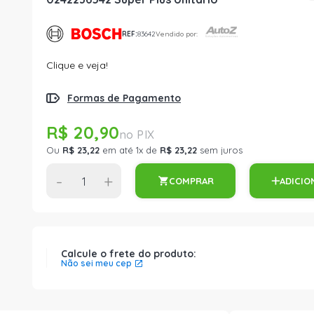
REF:
83642
Vendido por:
Clique e veja!
Formas de Pagamento
R$ 20,90
Ou
R$ 23,22
em até 1x de
R$ 23,22
sem juros
-
+
COMPRAR
ADICIO
Calcule o frete do produto:
Não sei meu cep