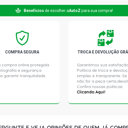
Benefícios
de escolher a
AutoZ
para sua compra!
ACCORD LX 
1998)
ACCORD EX 
1999)
ACCORD EXR
COMPRA SEGURA
TROCA E DEVOLUÇÃO GRÁ
1999)
 compra online protegida.
Garantimos sua satisfação
ptografia e segurança
Política de troca e devolu
ACCORD EX 
a garantir tranquilidade.
simples e transparente. Se
GASOLINA (2
não for a peça certa,devol
Confira nossas políticas
ACCORD EX S
Clicando Aqui!
ACCORD LX S
CIVIC STD C
ERGUNTE E VEJA OPINIÕES DE QUEM JÁ COMP
- 2000)