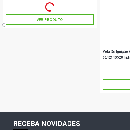
R$ 76,56
no PIX
Ou
R$ 76,56
em até 2x de
R$ 38,28
sem juros
VER PRODUTO
Vela De Ignição
0242140528 Iridi
R$ 95,44
no 
Ou
R$ 95,44
em até 
RECEBA NOVIDADES