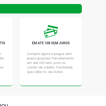
SEDAN 2.2 16V GASOLINA (1991 -
SEDAN 2.3 16V GASOLINA (1995 -
 SEDAN 2.3 16V GASOLINA (1995 -
TIS
EM ATÉ 10X SEM JUROS
!
Compre agora e pague sem
ção
preocupações! Parcelamento
SEDAN 3.0 24V MDC.BE TURBO V6
003 - 2007)
em até 10X sem juros no
va.
cartão de crédito. Facilidade
que cabe no seu bolso.
W 2.2 16V GASOLINA (1991 - 1995)
W 2.2 16V GASOLINA (1993 - 1995)
ONVERSIVEL 1.6 16V GASOLINA (1998
ROU