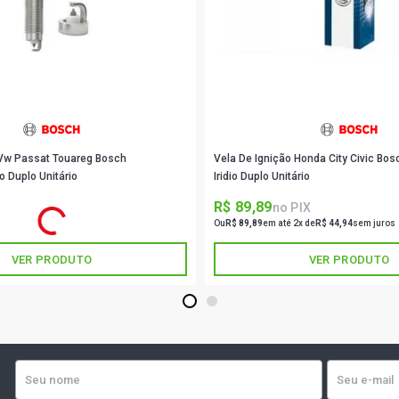
CIVIC VTI H
CIVIC LX SE
CIVIC EX SE
CIVIC EX I
 Vw Passat Touareg Bosch
Vela De Ignição Honda City Civic Bo
(1991 - 2000
o Duplo Unitário
Iridio Duplo Unitário
R$ 89,89
PIX
no PIX
CIVIC LX SE
3x de
R$ 31,81
sem juros
Ou
R$ 89,89
em até 2x de
R$ 44,94
sem juros
CIVIC LX I
VER PRODUTO
VER PRODUTO
(1991 - 2000
1
2
CIVIC LXB S
CIVIC STD S
2000)