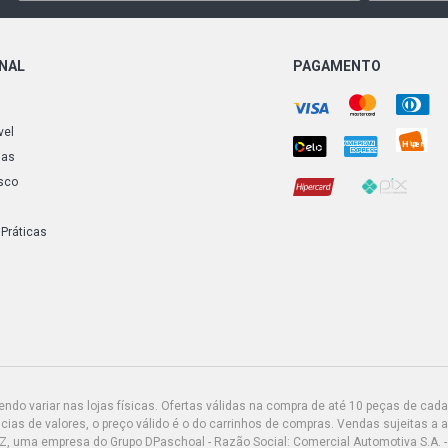
CIVIC EX SE
ONAL
PAGAMENTO
CIVIC LX SE
vel
CIVIC LXB S
ias
sco
CIVIC LXL S
 Práticas
CRV STD SUV
CRV STD SUV
FIT EX HATC
do variar nas lojas físicas. Ofertas válidas na compra de até 10 peças de cada 
CHEROKEE S
ias de valores, o preço válido é o do carrinhos de compras. Vendas sujeitas a 
(2007 - 2007
Z, uma empresa do Grupo DPaschoal - Razão Social: Comercial Automotiva S.A. -