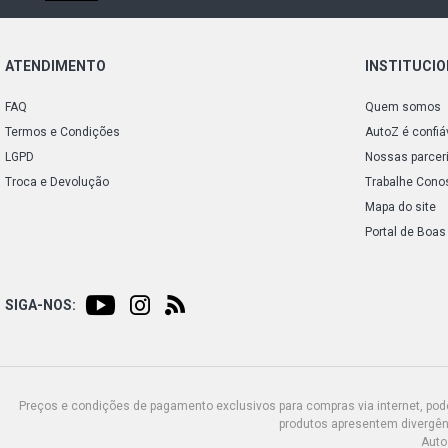
ATENDIMENTO
INSTITUCI
FAQ
Quem somos
Termos e Condições
AutoZ é confiá
LGPD
Nossas parcer
Troca e Devolução
Trabalhe Cono
Mapa do site
Portal de Boas
SIGA-NOS:
Preços e condições de pagamento exclusivos para compras via internet, poden
produtos apresentem divergênc
Auto