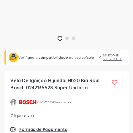
1
2
3
SELECIONE
Verifique a
compatibilidade
do seu veículo
SEU VEÍCULO
Vela De Ignição Hyundai Hb20 Kia Soul
Bosch 0242135528 Super Unitário
REF:
6320269
Vendido por:
Clique e veja!
Formas de Pagamento