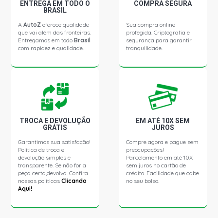
ENTREGA EM TODO O
COMPRA SEGURA
BRASIL
CERATO STD SEDAN 1.6 16V GAMMA G4FC L4 FLEX
A
AutoZ
oferece qualidade
Sua compra online
(2013 - 2020)
que vai além das fronteiras.
protegida. Criptografia e
Entregamos em todo
Brasil
segurança para garantir
com rapidez e qualidade.
tranquilidade.
HB20 X PREMIUM HATCH 1.6 16V GAMMA L4 FLEX (2013
- 2020)
HB20 X STYLE HATCH 1.6 16V GAMMA L4 FLEX (2013 -
2020)
TROCA E DEVOLUÇÃO
EM ATÉ 10X SEM
HB20 1 MILLION HATCH 1.6 16V GAMMA L4 FLEX (2019 -
GRÁTIS
JUROS
2019)
Garantimos sua satisfação!
Compre agora e pague sem
Política de troca e
preocupações!
HB20 5 ANOS HATCH 1.6 16V GAMMA L4 FLEX (2018 -
devolução simples e
Parcelamento em até 10X
2019)
transparente. Se não for a
sem juros no cartão de
peça certa,devolva. Confira
crédito. Facilidade que cabe
nossas políticas
Clicando
no seu bolso.
Aqui!
HB20 COMFORT STYLE HATCH 1.6 16V GAMMA L4 FLEX
(2013 - 2020)