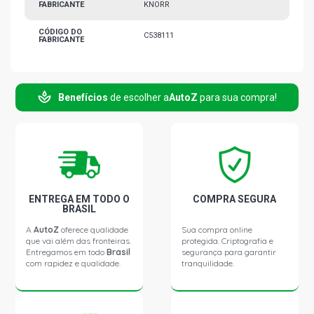
FABRICANTE
KNORR
CÓDIGO DO
C538111
FABRICANTE
Benefícios
de escolher a
AutoZ
para sua compra!
ENTREGA EM TODO O
COMPRA SEGURA
BRASIL
A
AutoZ
oferece qualidade
Sua compra online
que vai além das fronteiras.
protegida. Criptografia e
Entregamos em todo
Brasil
segurança para garantir
com rapidez e qualidade.
tranquilidade.