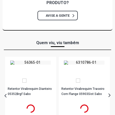
PRODUTO?
AVISE A GENTE
Quem viu, viu também
Retentor Virabrequim Dianteiro
Retentor Virabrequim Traseiro
05352Brgf Sabo
Com Flange 05903Sist Sabo
R$ 129,90
R$ 289,89
no PIX
no PIX
Ou
R$ 129,90
em até 4x de
R$ 32,47
Ou
R$ 289,89
em até 9x de
R$ 32,21
sem juros
sem juros