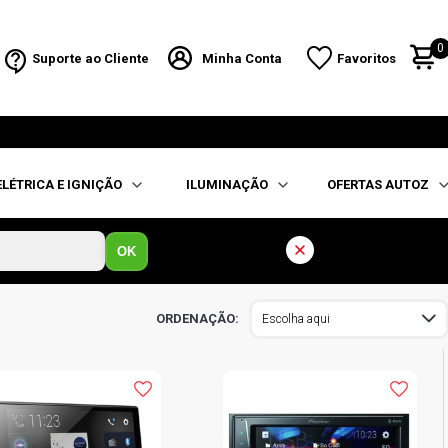
0
Suporte ao Cliente
Minha Conta
Favoritos
ELÉTRICA E IGNIÇÃO
ILUMINAÇÃO
OFERTAS AUTOZ
OK
Escolha aqui