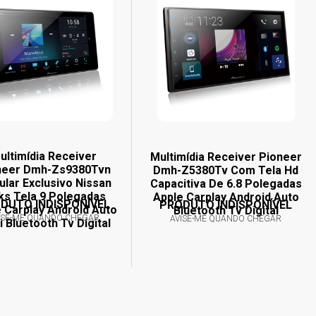
ultimídia Receiver
Multimídia Receiver Pioneer
neer Dmh-Zs9380Tvn
Dmh-Z5380Tv Com Tela Hd
lar Exclusivo Nissan
Capacitiva De 6.8 Polegadas
ks Tela 9 Polegadas
Apple Carplay Android Auto
DUTO INDISPONÍVEL
PRODUTO INDISPONÍVEL
 Carplay Android Auto
Bluetooth Tv Digital
ISE-ME QUANDO CHEGAR
AVISE-ME QUANDO CHEGAR
i Bluetooth Tv Digital