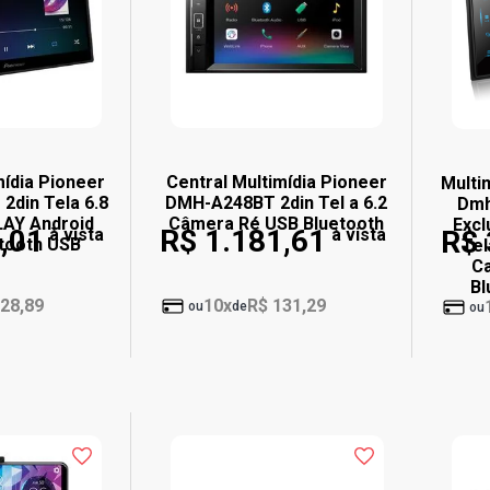
mídia Pioneer
Central Multimídia Pioneer
Multi
din Tela 6.8
DMH-A248BT 2din Tel a 6.2
Dmh
AY Android
Câmera Ré USB Bluetooth
Excl
,01
R$ 1.181,61
à vista
à vista
R$ 
tooth USB
Tel
Ca
Bl
28,89
10x
R$ 131,29
ou
de
ou