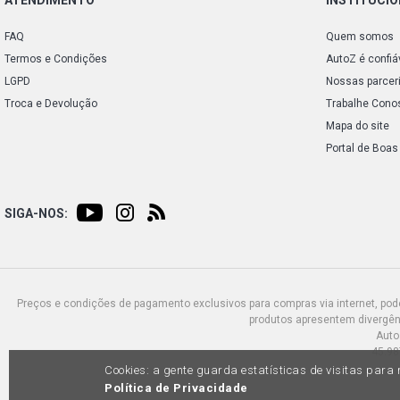
FAQ
Quem somos
Termos e Condições
AutoZ é confiá
LGPD
Nossas parcer
Troca e Devolução
Trabalhe Cono
Mapa do site
Portal de Boas
SIGA-NOS:
Preços e condições de pagamento exclusivos para compras via internet, poden
produtos apresentem divergênc
Auto
45.98
Cookies: a gente guarda estatísticas de visitas par
Política de Privacidade