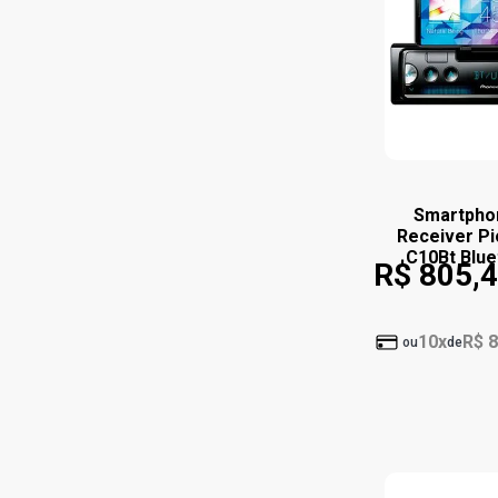
Smartpho
Receiver Pi
C10Bt Blue
R$ 805,
10x
R$ 8
ou
de