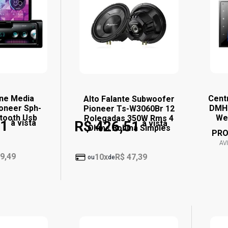
ne Media
Cent
Alto Falante Subwoofer
oneer Sph-
DMH-
Pioneer Ts-W3060Br 12
tooth Usb
We
Polegadas 350W Rms 4
41
à vista
R$ 426,51
à vista
Ohms Bobina Simples
PRO
AV
9,49
10x
R$ 47,39
ou
de