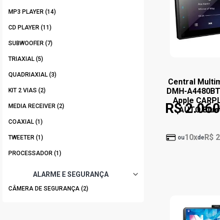
MP3 PLAYER (14)
CD PLAYER (11)
SUBWOOFER (7)
TRIAXIAL (5)
QUADRIAXIAL (3)
Central Multi
DMH-A4480BT 2
KIT 2 VIAS (2)
Apple CARPL
R$ 2.060
MEDIA RECEIVER (2)
AUTO Blue
COAXIAL (1)
10x
R$ 2
TWEETER (1)
ou
de
PROCESSADOR (1)
ALARME E SEGURANÇA
CÂMERA DE SEGURANÇA (2)