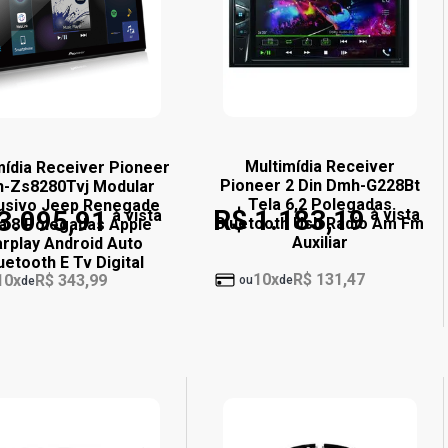
Multimídia Receiver
mídia Receiver Pioneer
Pioneer 2 Din Dmh-G228Bt
-Zs8280Tvj Modular
Tela 6,2 Polegadas
usivo Jeep Renegade
R$ 1.183,19
3.095,91
à vista
à vista
Bluetooth Usb Radio Am Fm
a 8 Polegadas Apple
Auxiliar
rplay Android Auto
uetooth E Tv Digital
10x
R$ 131,47
10x
R$ 343,99
ou
de
de