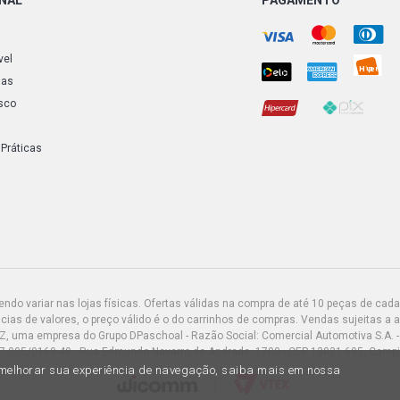
vel
ias
sco
 Práticas
do variar nas lojas físicas. Ofertas válidas na compra de até 10 peças de cada 
ias de valores, o preço válido é o do carrinhos de compras. Vendas sujeitas a 
Z, uma empresa do Grupo DPaschoal - Razão Social: Comercial Automotiva S.A. -
7.005/0169-49 - Rua Edmundo Navarro de Andrade, 1700 - CEP 13031-695, Camp
a melhorar sua experiência de navegação, saiba mais em nossa