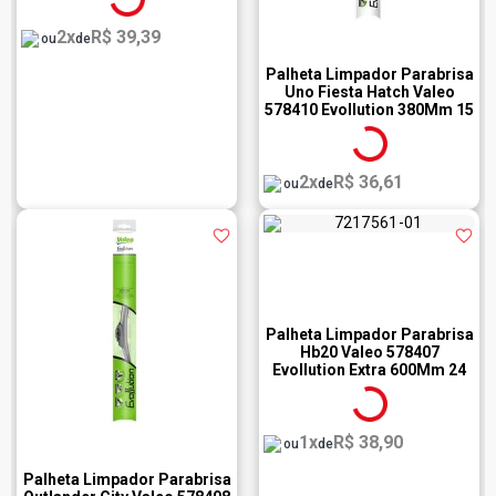
2x
R$ 39,39
ou
de
Palheta Limpador Parabrisa
Uno Fiesta Hatch Valeo
578410 Evollution 380Mm 15
Polegadas
2x
R$ 36,61
ou
de
Palheta Limpador Parabrisa
Hb20 Valeo 578407
Evollution Extra 600Mm 24
Polegadas
1x
R$ 38,90
ou
de
Palheta Limpador Parabrisa