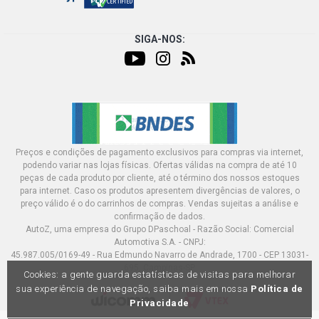
SIGA-NOS:
Preços e condições de pagamento exclusivos para compras via internet,
podendo variar nas lojas físicas. Ofertas válidas na compra de até 10
peças de cada produto por cliente, até o término dos nossos estoques
para internet. Caso os produtos apresentem divergências de valores, o
preço válido é o do carrinhos de compras. Vendas sujeitas a análise e
confirmação de dados.
AutoZ, uma empresa do Grupo DPaschoal - Razão Social: Comercial
Automotiva S.A. - CNPJ:
45.987.005/0169-49 - Rua Edmundo Navarro de Andrade, 1700 - CEP 13031-
695, Campinas-SP
Cookies: a gente guarda estatísticas de visitas para melhorar
sua experiência de navegação, saiba mais em nossa
Política de
Privacidade