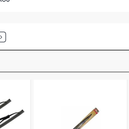
14YF FLEX (2011 - 2012)
ORT PICKUP 1.8 8V FLEXPOWER
- 2011)
IVAN 1.8 8V ECONOFLEX N18XFH FLEX
)
INIVAN 1.8 8V ECONOFLEX N18XFH
- 2020)
HATCH 2.0 8V FLEXPOWER FLEX
)
 HATCH 2.0 8V FLEXPOWER FLEX
)
GANCE SEDAN 2.0 8V FLEXPOWER
- 2008)