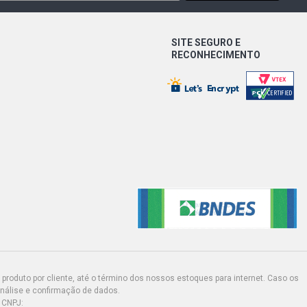
)
SITE SEGURO E
EASYTRONIC HATCH 1.4 8V
14YF FLEX (2013 - 2014)
RECONHECIMENTO
EFFECT EASYTRONIC HATCH 1.4 8V
14YF FLEX (2014 - 2014)
IFI HATCH 1.4 8V ECONOFLEX N14YF
- 2011)
produto por cliente, até o término dos nossos estoques para internet. Caso os
análise e confirmação de dados.
 CNPJ: