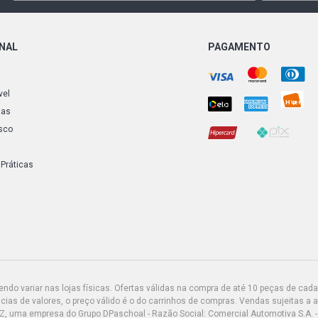
(2012 - 2021
AGILE LTZ 
ONAL
PAGAMENTO
ECONOFLEX N
vel
AGILE LTZ 
ECONOFLEX N
ias
sco
AGILE LTZ W
FLEX (2012 
 Práticas
do variar nas lojas físicas. Ofertas válidas na compra de até 10 peças de cada 
ias de valores, o preço válido é o do carrinhos de compras. Vendas sujeitas a 
Z, uma empresa do Grupo DPaschoal - Razão Social: Comercial Automotiva S.A. -