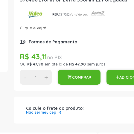
REF:
7217552
Vendido por:
Clique e veja!
Formas de Pagamento
R$ 43,11
Ou
R$ 47,90
em até 1x de
R$ 47,90
sem juros
-
+
COMPRAR
ADICIO
Calcule o frete do produto:
Não sei meu cep