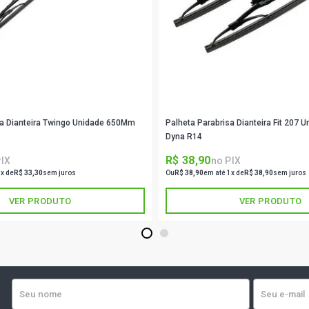
VECTRA ELI
(2008 - 2008
VECTRA EXP
FLEX (2007 
VECTRA ELI
sa Dianteira Twingo Unidade 650Mm
Palheta Parabrisa Dianteira Fit 207
(2006 - 2008
Dyna R14
R$ 38,90
PIX
no PIX
X3 FAMILY (
GASOLINA (2
3x de
R$ 33,30
sem juros
Ou
R$ 38,90
em até 1x de
R$ 38,90
sem juros
VER PRODUTO
VER PRODUTO
X3 FAMILY (
GASOLINA (2
1
2
S-18 STD HA
2012)
SPIN LS MIN