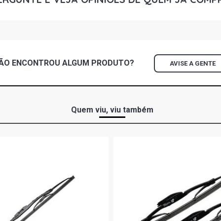
ECONOFLEX N
MONTANA SP
FLEX (2010 
ÃO ENCONTROU
ALGUM
PRODUTO?
AVISE A GENTE
SPIN LT MIN
(2013 - 2021
SPIN LTZ M
FLEX (2013 
Quem viu, viu também
VECTRA GT 
(2007 - 2008
VECTRA GTX
(2007 - 2008
VECTRA ELE
FLEX (2006 