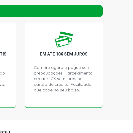
ATCH 1.4 8V ECONOFLEX N14YF FLEX
)
HATCH 1.4 8V ECONOFLEX N14YF FLEX
)
OMBO PICKUP 1.4 8V ECONOFLEX
(2010 - 2010)
TIS
EM ATÉ 10X SEM JUROS
!
Compre agora e pague sem
NQUEST PICKUP 1.4 8V ECONOFLEX
ção
preocupações! Parcelamento
(2010 - 2010)
em até 10X sem juros no
va.
cartão de crédito. Facilidade
que cabe no seu bolso.
 PICKUP 1.4 8V ECONOFLEX N14YF
- 2012)
ORT PICKUP 1.4 8V ECONOFLEX
(2010 - 2012)
ROU
ORT FRENTE AGILE PICKUP 1.4 8V