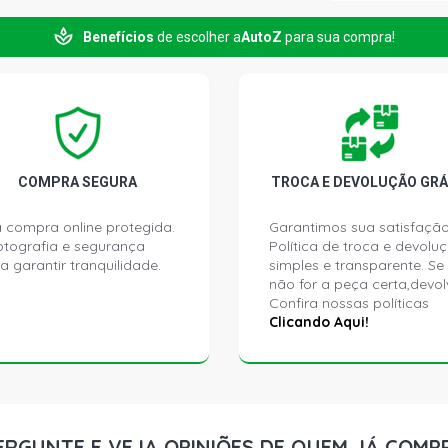
AGILE LT H
Benefícios
de escolher a
AutoZ
para sua compra!
(2010 - 2011
AGILE LTZ 
(2010 - 2011
MONTANA C
N14YF FLEX 
COMPRA SEGURA
TROCA E DEVOLUÇÃO GRÁ
 compra online protegida.
Garantimos sua satisfação
MONTANA CO
ptografia e segurança
Política de troca e devolu
N14YF FLEX 
a garantir tranquilidade.
simples e transparente. Se
não for a peça certa,devol
Confira nossas políticas
MONTANA LS
FLEX (2011 
Clicando Aqui!
MONTANA SP
N14YF FLEX 
ERGUNTE E VEJA OPINIÕES DE QUEM JÁ COMP
MONTANA SP