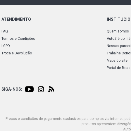
ATENDIMENTO
INSTITUCI
FAQ
Quem somos
Termos e Condições
AutoZ é confiá
LGPD
Nossas parcer
Troca e Devolução
Trabalhe Cono
Mapa do site
Portal de Boas
SIGA-NOS:
Preços e condições de pagamento exclusivos para compras via internet, poden
produtos apresentem divergênc
Auto