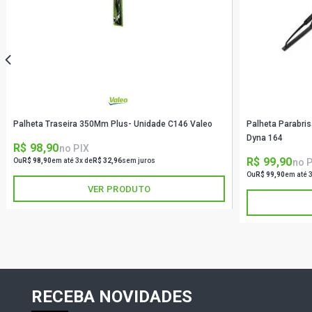
Palheta Traseira 350Mm Plus- Unidade C146 Valeo
Palheta Parabri
Dyna 164
R$ 98,90
no PIX
R$ 99,90
no 
Ou
R$ 98,90
em até 3x de
R$ 32,96
sem juros
Ou
R$ 99,90
em até 
VER PRODUTO
RECEBA NOVIDADES