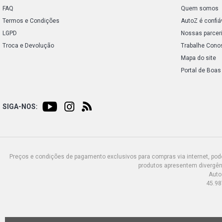
FAQ
Quem somos
Termos e Condições
AutoZ é confiá
LGPD
Nossas parcer
Troca e Devolução
Trabalhe Cono
Mapa do site
Portal de Boas
SIGA-NOS:
Preços e condições de pagamento exclusivos para compras via internet, poden
produtos apresentem divergênc
Auto
45.98