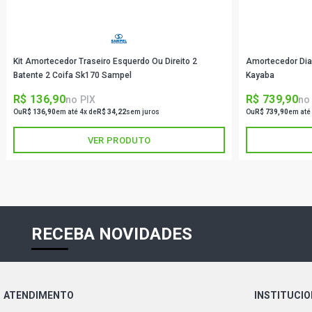
Kit Amortecedor Traseiro Esquerdo Ou Direito 2
Amortecedor Dia
Batente 2 Coifa Sk170 Sampel
Kayaba
R$ 136,90
R$ 739,90
no PIX
no
Ou
R$ 136,90
em até 4x de
R$ 34,22
sem juros
Ou
R$ 739,90
em até
VER PRODUTO
RECEBA NOVIDADES
ATENDIMENTO
INSTITUCI