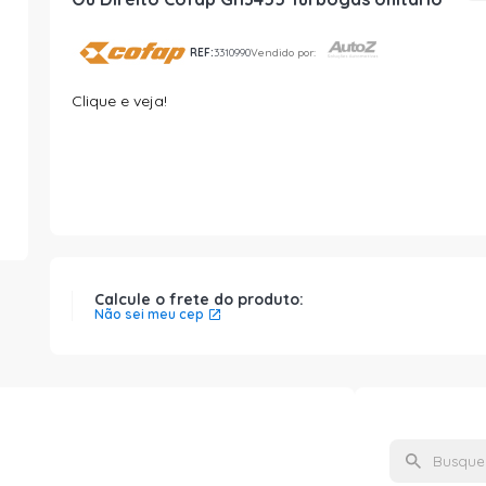
REF:
3310990
Vendido por:
Clique e veja!
Calcule o frete do produto:
Não sei meu cep