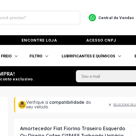
Central de Vendas
ENCONTRE LOJA
ACESSO CNPJ
FREIO
FILTRO
LUBRIFICANTES E QUÍMICOS
MPRA!
conto exclusivo.
Verifique a
compatibilidade
do
SELECIONE SEU
seu veículo
Amortecedor Fiat Fiorino Traseiro Esquerdo
Ou Direito Cofap Gl13455 Turbogás Unitário