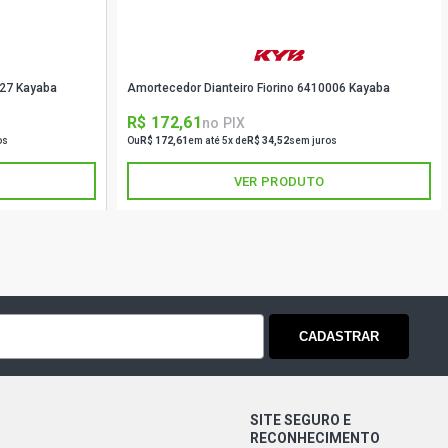
027 Kayaba
Amortecedor Dianteiro Fiorino 6410006 Kayaba
R$ 172,61
no PIX
os
Ou
R$ 172,61
em até 5x de
R$ 34,52
sem juros
VER PRODUTO
CADASTRAR
SITE SEGURO E
RECONHECIMENTO