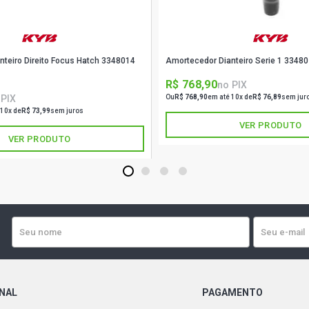
nteiro Direito Focus Hatch 3348014
Amortecedor Dianteiro Serie 1 3348
R$ 768,90
no PIX
 PIX
Ou
R$ 768,90
em até 10x de
R$ 76,89
sem jur
 10x de
R$ 73,99
sem juros
VER PRODUTO
VER PRODUTO
1
2
3
4
ONAL
PAGAMENTO