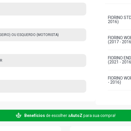
FIORINO STD
2016)
AGEIRO) OU ESQUERDO (MOTORISTA)
FIORINO WO
(2017 - 2016
FIORINO EN
OR
(2021 - 2016
FIORINO WO
- 2016)
Benefícios
de escolher a
AutoZ
para sua compra!