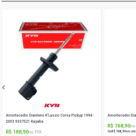
Amortecedor Dianteiro K'Lassic Corsa Pickup 1994-
Amortecedor Dia
2003 9337521 Kayaba
R$ 768,90
no
R$ 188,90
no PIX
Ou
R$ 768,90
em até