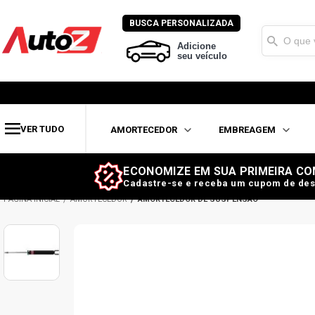
BUSCA PERSONALIZADA
Adicione
seu veículo
VER TUDO
AMORTECEDOR
EMBREAGEM
ECONOMIZE EM SUA PRIMEIRA CO
Cadastre-se e receba um cupom de des
AMORTECEDOR
AMORTECEDOR DE SUSPENSÃO