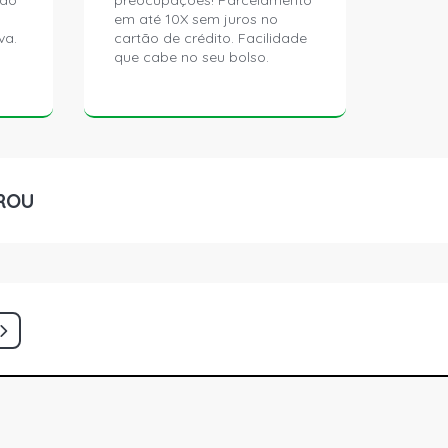
ção
preocupações! Parcelamento
em até 10X sem juros no
va.
cartão de crédito. Facilidade
que cabe no seu bolso.
ROU