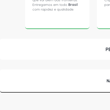
que vai além das fronteiras.
Cri
Entregamos em todo
Brasil
par
com rapidez e qualidade.
P
N