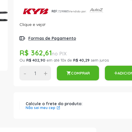
REF:
7299885
Vendido por:
Clique e veja!
Formas de Pagamento
R$ 362,61
Ou
R$ 402,90
em até 10x de
R$ 40,29
sem juros
-
+
COMPRAR
ADICIO
Calcule o frete do produto:
Não sei meu cep