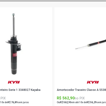
nteiro Serie 1 3348027 Kayaba
Amortecedor Traseiro Classe A 553
R$ 562,90
 PIX
no PIX
 10x de
R$ 76,89
sem juros
Ou
R$ 562,90
em até 10x de
R$ 56,29
sem jur