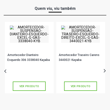
Quem viu, viu também
Amortecedor Dianteiro
Amortecedor Traseiro Carens
Esquerdo 306 3338040 Kayaba
3440021 Kayaba
R$ 624,90
R$ 402,90
no PIX
no PIX
Ou
R$ 624,90
em até 10x de
R$ 62,49
Ou
R$ 402,90
em até 10x de
R$ 40,29
sem juros
sem juros
VER PRODUTO
VER PRODUTO