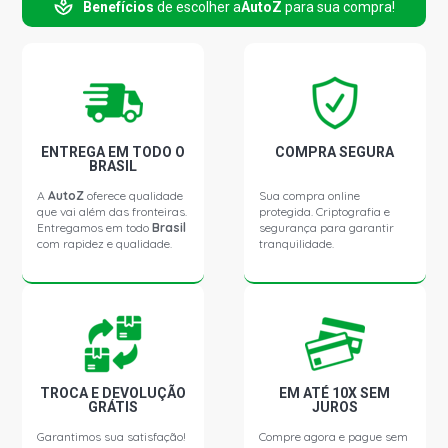
Benefícios
de escolher a
AutoZ
para sua compra!
TORO BLACKJACK PICKUP 2.4 16V TIGERSHARK FLEX
(2018 - 2019)
TORO ENDURANCE PICKUP 1.8 16V E-TORQ FLEX (2018 -
2021)
TORO FREEDOM ROAD PICKUP 1.8 16V E-TORQ FLEX
ENTREGA EM TODO O
COMPRA SEGURA
(2018 - 2019)
BRASIL
A
AutoZ
oferece qualidade
Sua compra online
que vai além das fronteiras.
protegida. Criptografia e
TORO VOLCANO PICKUP 2.4 16V TIGERSHARK FLEX
Entregamos em todo
Brasil
segurança para garantir
(2019 - 2021)
com rapidez e qualidade.
tranquilidade.
TORO RANCH PICKUP 2.0 16V MULTIJET II TURBO DIESEL
(2019 - 2021)
TORO ULTRA PICKUP 2.0 16V MULTIJET II TURBO DIESEL
(2020 - 2021)
TROCA E DEVOLUÇÃO
EM ATÉ 10X SEM
GRÁTIS
JUROS
TORO ENDURANCE PICKUP 2.0 16V MULTIJET II TURBO
Garantimos sua satisfação!
Compre agora e pague sem
DIESEL (2020 - 2021)