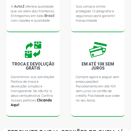
(1994 - 1996) POSIÇÃO DIREITA E ESQUERDA, CAIXA
DIREÇÃO MECANICA ZF
A
AutoZ
oferece qualidade
Sua compra online
que vai além das fronteiras.
protegida. Criptografia e
Entregamos em todo
Brasil
segurança para garantir
com rapidez e qualidade.
tranquilidade.
CORSA HATCH GSI HATCH 1.6 16V GASOLINA (1995 -
2002) POSIÇÃO DIREITA E ESQUERDA, CAIXA DIREÇÃO
MECANICA ZF
CORSA HATCH WIND HATCH 1.6 8V GASOLINA (1994 -
2002) POSIÇÃO DIREITA E ESQUERDA, CAIXA DIREÇÃO
MECANICA ZF
TROCA E DEVOLUÇÃO
EM ATÉ 10X SEM
GRÁTIS
JUROS
CORSA HATCH GL HATCH 1.6 8V GASOLINA (1994 -
2001) POSIÇÃO DIREITA E ESQUERDA, CAIXA DIREÇÃO
Garantimos sua satisfação!
Compre agora e pague sem
MECANICA ZF
Política de troca e
preocupações!
devolução simples e
Parcelamento em até 10X
transparente. Se não for a
sem juros no cartão de
CORSA HATCH GLS HATCH 1.6 8V GASOLINA (1999 -
peça certa,devolva. Confira
crédito. Facilidade que cabe
2001) POSIÇÃO DIREITA E ESQUERDA, CAIXA DIREÇÃO
nossas políticas
Clicando
no seu bolso.
MECANICA ZF
Aqui!
CORSA HATCH SUPER HATCH 1.6 8V GASOLINA (2001 -
2002) POSIÇÃO DIREITA E ESQUERDA, CAIXA DIREÇÃO
MECANICA ZF