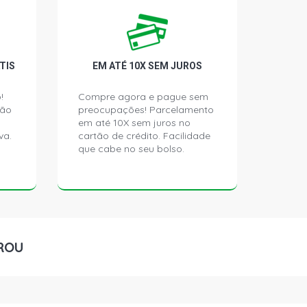
EDAN 1.7 16V GASOLINA (2001 - 2006)
DAN 1.8 16V GASOLINA (2001 - 2006)
TIS
EM ATÉ 10X SEM JUROS
EDAN 1.8 16V GASOLINA (2001 - 2006)
!
Compre agora e pague sem
ção
preocupações! Parcelamento
em até 10X sem juros no
va.
cartão de crédito. Facilidade
que cabe no seu bolso.
ROU