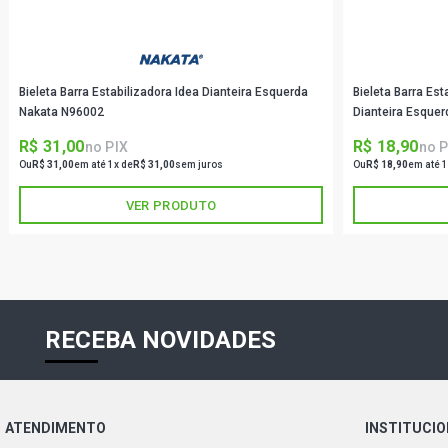
Bieleta Barra Estabilizadora Idea Dianteira Esquerda
Bieleta Barra Es
Nakata N96002
Dianteira Esquer
R$ 31,00
R$ 18,90
no PIX
no P
Ou
R$ 31,00
em até 1x de
R$ 31,00
sem juros
Ou
R$ 18,90
em até 1
VER PRODUTO
RECEBA NOVIDADES
ATENDIMENTO
INSTITUCI