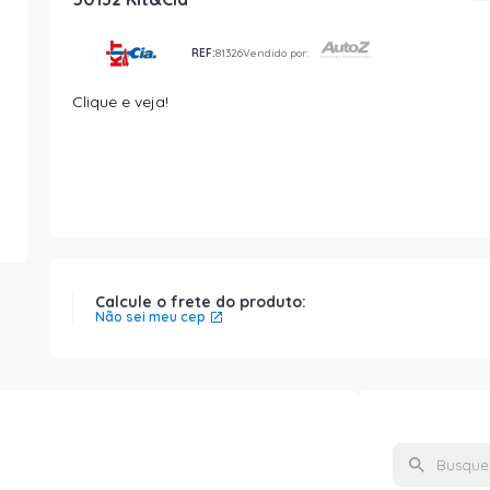
REF:
81326
Vendido por:
Clique e veja!
Calcule o frete do produto:
Não sei meu cep