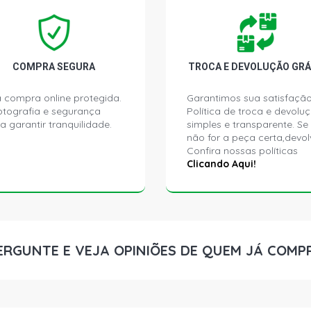
CIVIC LXL S
CIVIC EX SE
COMPRA SEGURA
TROCA E DEVOLUÇÃO GRÁ
CIVIC LXS S
 compra online protegida.
Garantimos sua satisfação
ptografia e segurança
Política de troca e devolu
a garantir tranquilidade.
simples e transparente. Se
não for a peça certa,devol
Confira nossas políticas
Clicando Aqui!
ERGUNTE E VEJA OPINIÕES DE QUEM JÁ COMP