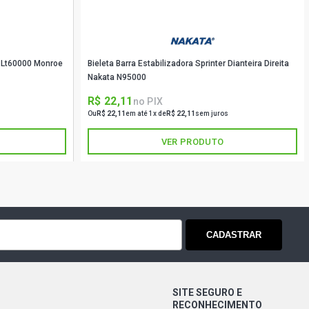
ra Lt60000 Monroe
Bieleta Barra Estabilizadora Sprinter Dianteira Direita
Nakata N95000
R$ 22,11
no PIX
Ou
R$ 22,11
em até 1x de
R$ 22,11
sem juros
VER PRODUTO
CADASTRAR
SITE SEGURO E
RECONHECIMENTO