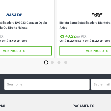
tabilizadora N93033 Caravan Opala
Bieleta Barra Estabilizadora Diantei
da Ou Direita Nakata
Axios
R$ 43,22
IX
no PIX
x de
R$ 18,90
sem juros
Ou
R$ 43,22
em até 1x de
R$ 43,22
sem juros
VER PRODUTO
VER PRODUTO
1
2
3
4
ONAL
PAGAMENTO