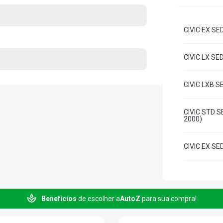
CIVIC EX SE
CIVIC LX SE
CIVIC LXB S
CIVIC STD S
2000)
CIVIC EX SE
CIVIC LX SE
Benefícios
de escolher a
AutoZ
para sua compra!
CIVIC LXB S