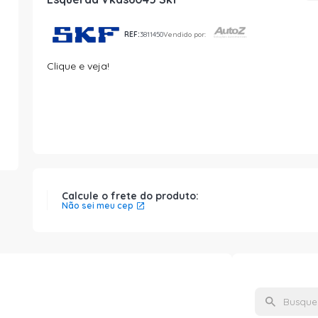
REF:
3811450
Vendido por:
Clique e veja!
Calcule o frete do produto:
Não sei meu cep