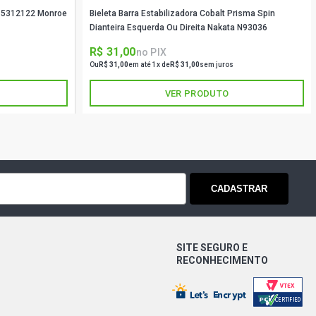
ra 5312122 Monroe
Bieleta Barra Estabilizadora Cobalt Prisma Spin
Dianteira Esquerda Ou Direita Nakata N93036
R$ 31,00
no PIX
Ou
R$ 31,00
em até 1x de
R$ 31,00
sem juros
VER PRODUTO
CADASTRAR
SITE SEGURO E
RECONHECIMENTO