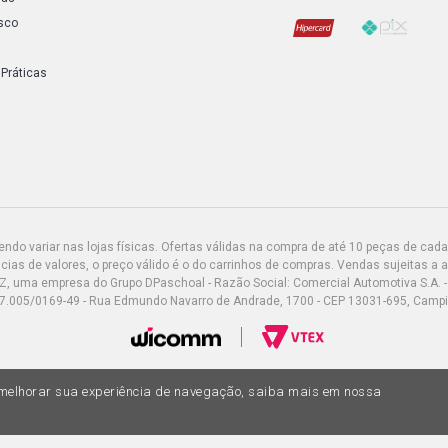
sco
 Práticas
do variar nas lojas físicas. Ofertas válidas na compra de até 10 peças de cada 
ias de valores, o preço válido é o do carrinhos de compras. Vendas sujeitas a 
Z, uma empresa do Grupo DPaschoal - Razão Social: Comercial Automotiva S.A. -
7.005/0169-49 - Rua Edmundo Navarro de Andrade, 1700 - CEP 13031-695, Camp
a melhorar sua experiência de navegação, saiba mais em nossa