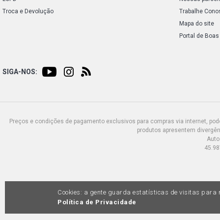
Troca e Devolução
Trabalhe Cono
Mapa do site
Portal de Boas
SIGA-NOS:
Preços e condições de pagamento exclusivos para compras via internet, poden
produtos apresentem divergênc
Auto
45.98
Cookies: a gente guarda estatísticas de visitas par
Política de Privacidade