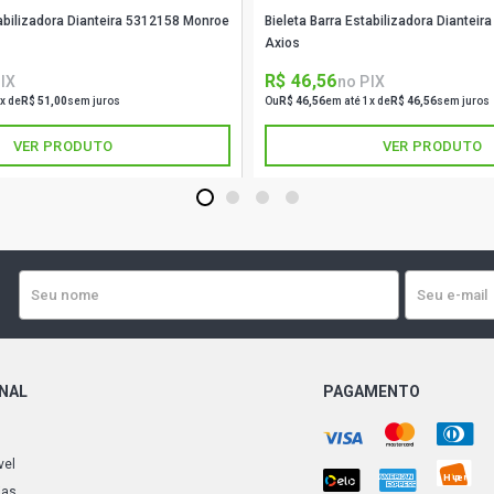
tabilizadora Dianteira 5312158 Monroe
Bieleta Barra Estabilizadora Diantei
Axios
R$ 46,56
IX
no PIX
x de
R$ 51,00
sem juros
Ou
R$ 46,56
em até 1x de
R$ 46,56
sem juros
VER PRODUTO
VER PRODUTO
1
2
3
4
ONAL
PAGAMENTO
vel
ias