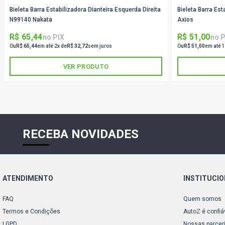
Bieleta Barra Estabilizadora Dianteira Esquerda Direita
Bieleta Barra Es
N99140 Nakata
Axios
R$ 65,44
R$ 51,00
no PIX
no P
Ou
R$ 65,44
em até 2x de
R$ 32,72
sem juros
Ou
R$ 51,00
em até 1
VER PRODUTO
RECEBA NOVIDADES
ATENDIMENTO
INSTITUCI
FAQ
Quem somos
Termos e Condições
AutoZ é confiá
LGPD
Nossas parcer