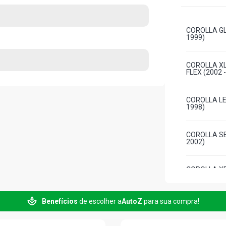
COROLLA GLI
1999)
COROLLA XLI
FLEX (2002 
COROLLA LE
1998)
COROLLA SE
2002)
COROLLA XEI
(1999 - 2002
Benefícios
de escolher a
AutoZ
para sua compra!
COROLLA SW
1999)