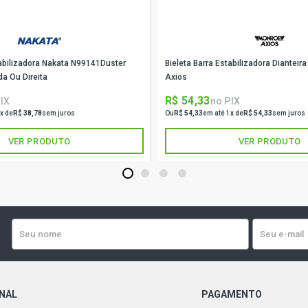
tabilizadora Nakata N99141Duster
Bieleta Barra Estabilizadora Diantei
da Ou Direita
Axios
R$ 54,33
IX
no PIX
x de
R$ 38,78
sem juros
Ou
R$ 54,33
em até 1x de
R$ 54,33
sem juros
VER PRODUTO
VER PRODUTO
1
2
3
4
ONAL
PAGAMENTO