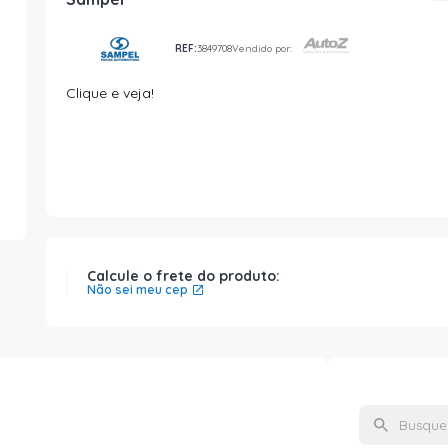
REF:
3849708
Vendido por:
Clique e veja!
Calcule o frete do produto:
Não sei meu cep