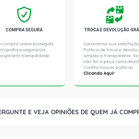
COROLLA SW
1999)
COROLLA SW
COMPRA SEGURA
TROCA E DEVOLUÇÃO GRÁ
1999)
 compra online protegida.
Garantimos sua satisfação
ptografia e segurança
Política de troca e devolu
COROLLA XLI
a garantir tranquilidade.
simples e transparente. Se
2002)
não for a peça certa,devol
Confira nossas políticas
Clicando Aqui!
ERGUNTE E VEJA OPINIÕES DE QUEM JÁ COMP