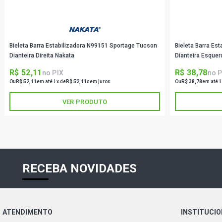
Bieleta Barra Estabilizadora N99151 Sportage Tucson
Bieleta Barra Es
Dianteira Direita Nakata
Dianteira Esquer
R$ 52,11
R$ 38,78
no PIX
no P
Ou
R$ 52,11
em até 1x de
R$ 52,11
sem juros
Ou
R$ 38,78
em até 1
VER PRODUTO
RECEBA NOVIDADES
ATENDIMENTO
INSTITUCI