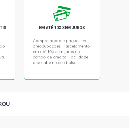
-XLI SW 1.6 16V GASOLINA (1998 -
-LE SW 1.8 16V GASOLINA (1998 -
TIS
EM ATÉ 10X SEM JUROS
!
Compre agora e pague sem
ção
preocupações! Parcelamento
 SEDAN 1.8 16V GASOLINA (1999 -
em até 10X sem juros no
va.
cartão de crédito. Facilidade
que cabe no seu bolso.
ROU