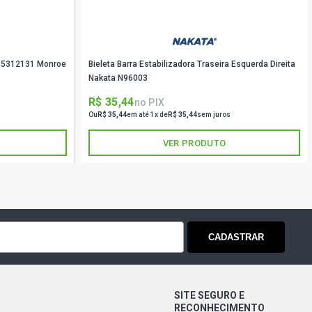
ra 5312131 Monroe
Bieleta Barra Estabilizadora Traseira Esquerda Direita
Nakata N96003
R$ 35,44
no PIX
Ou
R$ 35,44
em até 1x de
R$ 35,44
sem juros
VER PRODUTO
CADASTRAR
SITE SEGURO E
RECONHECIMENTO