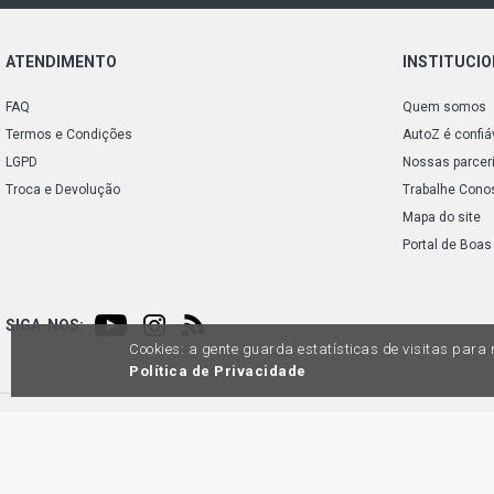
ATENDIMENTO
INSTITUCI
FAQ
Quem somos
Termos e Condições
AutoZ é confiá
LGPD
Nossas parcer
Troca e Devolução
Trabalhe Cono
Mapa do site
Portal de Boas
SIGA-NOS:
Cookies: a gente guarda estatísticas de visitas par
Política de Privacidade
Preços e condições de pagamento exclusivos para compras via internet, poden
produtos apresentem divergênc
Auto