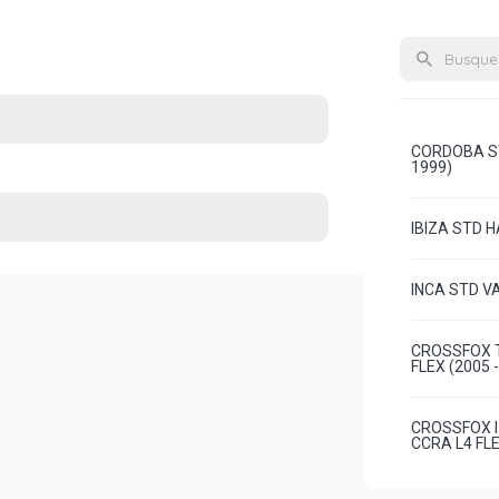
CORDOBA ST
1999)
IBIZA STD H
INCA STD VA
CROSSFOX T
FLEX (2005
CROSSFOX I
CCRA L4 FL