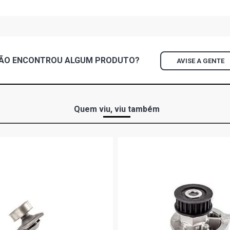
FOX PLUS HA
2010) MOTO
FOX PLUS HA
ÃO ENCONTROU
ALGUM
PRODUTO?
AVISE A GENTE
2010) MOTO
FOX ROUTE H
2010) MOTO
Quem viu, viu também
FOX SPORT H
2007) MOTO
FOX SPORTLI
2007) MOTO
GOL G2 STD 
MOTOR 8 V