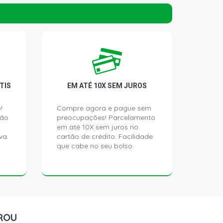
TCH 1.0 8V EA111 FLEX (2004 - 2010)
ALVULAS
TCH 1.0 8V EA111 FLEX (2004 -
R 8 VALVULAS
ATCH 1.0 8V EA111 FLEX (2008 -
R 8 VALVULAS
TIS
EM ATÉ 10X SEM JUROS
ATCH 1.0 8V EA111 FLEX (2004 -
!
Compre agora e pague sem
R 8 VALVULAS
ção
preocupações! Parcelamento
em até 10X sem juros no
va.
cartão de crédito. Facilidade
NE HATCH 1.0 8V EA111 FLEX (2004 -
que cabe no seu bolso.
R 8 VALVULAS
TCH 1.0 8V EA111 (2004 - 2005)
ALVULAS
HATCH 1.0 8V VHT EA111 CCNA L4
ROU
 - 2010) MOTOR 8 VALVULAS