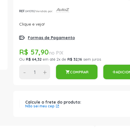
REF:
6410782
Vendido por:
Clique e veja!
Formas de Pagamento
R$ 57,90
Ou
R$ 64,32
em até 2x de
R$ 32,16
sem juros
-
+
COMPRAR
ADICIO
Calcule o frete do produto:
Não sei meu cep