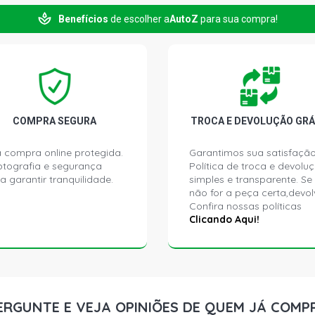
FOX CITY HA
MOTOR 8 V
Benefícios
de escolher a
AutoZ
para sua compra!
FOX PLUS HA
2010) MOTO
FOX ROUTE H
2010) MOTO
COMPRA SEGURA
TROCA E DEVOLUÇÃO GRÁ
FOX SPORT H
 compra online protegida.
Garantimos sua satisfação
2007) MOTO
ptografia e segurança
Política de troca e devolu
a garantir tranquilidade.
simples e transparente. Se
não for a peça certa,devol
FOX SPORTLI
Confira nossas políticas
2007) MOTO
Clicando Aqui!
FOX CITY HA
MOTOR 8 V
FOX ROUTE 
ERGUNTE E VEJA OPINIÕES DE QUEM JÁ COMP
FLEX (2008