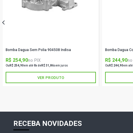
Bomba Dagua Sem Polia 904508 Indisa
Bomba Dagua Co
R$ 254,90
R$ 244,90
no PIX
no
Ou
R$ 254,90
em até 8x de
R$ 31,86
sem juros
Ou
R$ 244,90
em até
VER PRODUTO
RECEBA NOVIDADES