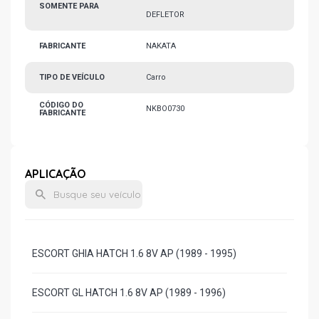
SOMENTE PARA
DEFLETOR
FABRICANTE
NAKATA
TIPO DE VEÍCULO
Carro
CÓDIGO DO
NKBO0730
FABRICANTE
APLICAÇÃO
ESCORT GHIA HATCH 1.6 8V AP (1989 - 1995)
ESCORT GL HATCH 1.6 8V AP (1989 - 1996)