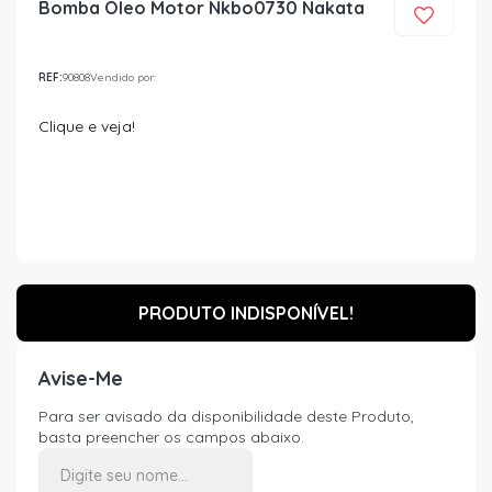
Bomba Oleo Motor Nkbo0730 Nakata
REF:
90808
Vendido por:
Clique e veja!
PRODUTO INDISPONÍVEL!
Avise-Me
Para ser avisado da disponibilidade deste Produto,
basta preencher os campos abaixo.