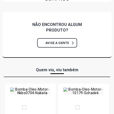
VERONA GLX SEDAN 1.8 8V AP (1990 - 1996)
VERONA LX SEDAN 1.8 8V AP (1989 - 1996)
NÃO ENCONTROU
ALGUM
PRODUTO?
VERONA STD SEDAN 2.0 8V AP (1993 - 1996)
AVISE A GENTE
VERONA GLX SEDAN 2.0 8V AP (1990 - 1996)
APOLLO GL SEDAN 1.8 8V AP (1990 - 1992)
Quem viu, viu também
APOLLO GLS SEDAN 1.8 8V AP (1990 - 1992)
APOLLO VIP SEDAN 1.8 8V AP (1990 - 1992)
LOGUS CL SEDAN 1.6 8V AP (1993 - 1997)