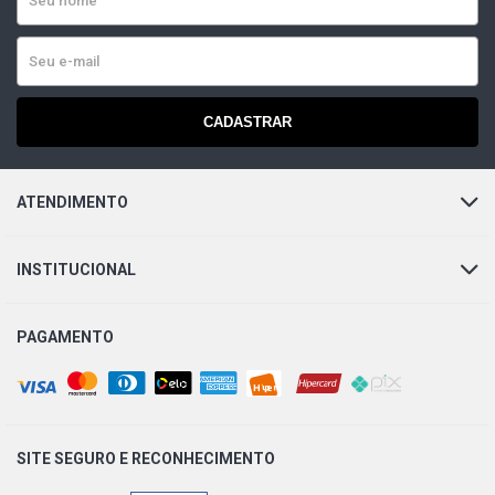
LOGUS GLS SEDAN 2.0 8V AP (1993 - 1996)
LOGUS GLS I SEDAN 2.0 8V AP (1993 - 1996)
LOGUS WOLFSBURG SEDAN 2.0 8V AP (1993 - 1997)
CADASTRAR
POINTER CL HATCH 1.8 8V AP (1994 - 1996)
ATENDIMENTO
POINTER CLI HATCH 1.8 8V AP (1994 - 1996)
INSTITUCIONAL
POINTER GL HATCH 1.8 8V AP (1994 - 1996)
PAGAMENTO
POINTER GL I HATCH 1.8 8V AP (1994 - 1996)
POINTER GL HATCH 2.0 8V AP (1994 - 1996)
SITE SEGURO E
RECONHECIMENTO
POINTER GL I HATCH 2.0 8V AP (1994 - 1996)