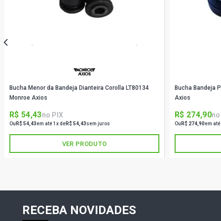
Bucha Menor da Bandeja Dianteira Corolla LT80134
Bucha Bandeja P
Monroe Axios
Axios
R$ 54,43
R$ 274,90
no PIX
no
Ou
R$ 54,43
em até 1x de
R$ 54,43
sem juros
Ou
R$ 274,90
em até
VER PRODUTO
RECEBA NOVIDADES