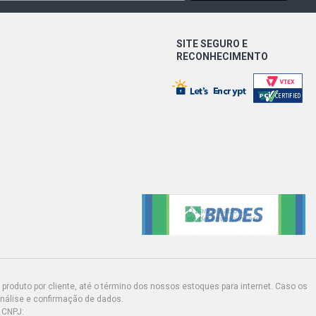
HATCH 2.0 16V AP (1997 - 1999)
SITE SEGURO E
RECONHECIMENTO
HATCH 2.0 8V AP (1995 - 2000)
HATCH 2.0 8V AP (1997 - 1999)
 HATCH 1.0 16V AT EA111 GASOLINA
)
 HATCH 1.0 16V AT EA111 GASOLINA
)
HWAY HATCH 1.0 16V AT EA111
001 - 2004)
O HATCH 1.0 16V AT EA111
produto por cliente, até o término dos nossos estoques para internet. Caso os
000 - 2002)
análise e confirmação de dados.
 CNPJ: