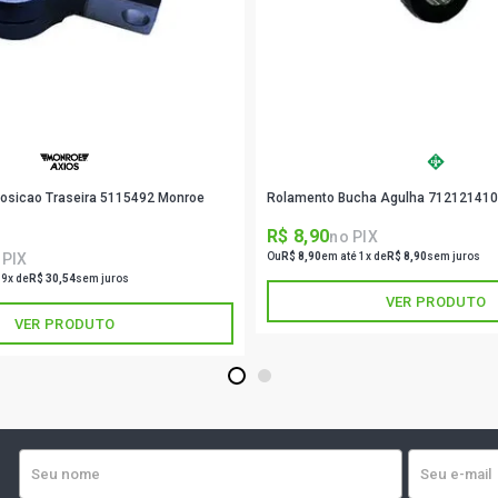
GOL G2 CLI 
GOL G2 COPA
GOL G2 GL H
osicao Traseira 5115492 Monroe
Rolamento Bucha Agulha 712121410
GOL G2 GLI 
R$ 8,90
no PIX
 PIX
Ou
R$ 8,90
em até 1x de
R$ 8,90
sem juros
 9x de
R$ 30,54
sem juros
GOL G2 MI H
VER PRODUTO
VER PRODUTO
GOL G2 STAR
1
2
GOL G2 TSI 
GOL G2 GTI 