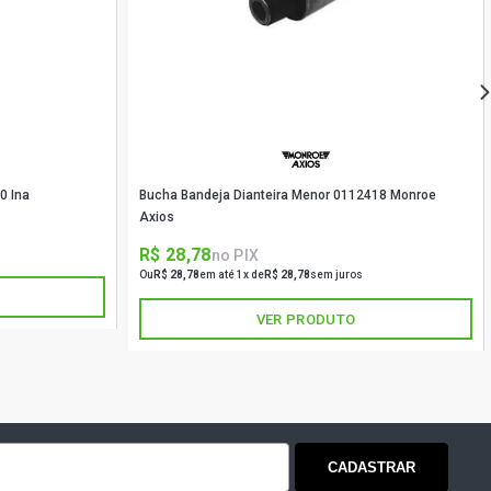
HATCH 1.8 8V AP (1995 - 1996)
 HATCH 1.8 8V AP (1995 - 1996)
ATCH 1.8 8V AP (1995 - 1999)
0 Ina
Bucha Bandeja Dianteira Menor 0112418 Monroe
Axios
HATCH 1.8 8V AP (1995 - 2001)
R$ 28,78
no PIX
Ou
R$ 28,78
em até 1x de
R$ 28,78
sem juros
ATCH 1.8 8V AP (2000 - 2008)
VER PRODUTO
 HATCH 1.8 8V AP (1996 - 1998)
HATCH 1.8 8V AP (1996 - 1997)
HATCH 2.0 16V AP (1995 - 2000)
CADASTRAR