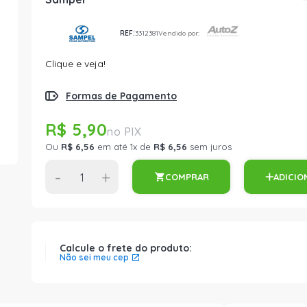
REF:
3312381
Vendido por:
Clique e veja!
Formas de Pagamento
R$ 5,90
Ou
R$ 6,56
em até 1x de
R$ 6,56
sem juros
-
+
COMPRAR
ADICIO
Calcule o frete do produto:
Não sei meu cep