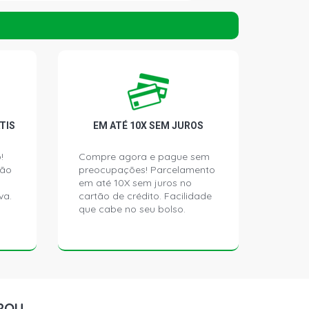
HATCH 1.6 8V AE (1995 - 1997)
TCH 1.6 8V AE (1995 - 1997)
HATCH 1.6 8V AP (1995 - 1999)
TIS
EM ATÉ 10X SEM JUROS
NTA HATCH 1.6 8V AP (1995 - 1998)
!
Compre agora e pague sem
ção
preocupações! Parcelamento
ATCH 1.6 8V AP (1997 - 1999)
em até 10X sem juros no
va.
cartão de crédito. Facilidade
que cabe no seu bolso.
HATCH 1.6 8V AP (1995 - 1996)
 HATCH 1.6 8V AP (1995 - 1996)
ATCH 1.6 8V AP (1995 - 1999)
ROU