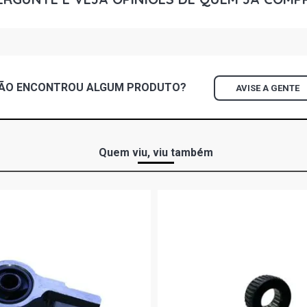
GOL G2 I HA
GOL G2 MI H
ÃO ENCONTROU
ALGUM
PRODUTO?
AVISE A GENTE
GOL G2 MI-P
GOL G2 ROL
- 1996)
Quem viu, viu também
GOL G2 STAR
GOL G2 STD 
GOL G2 ATLA
GOL G2 CL H