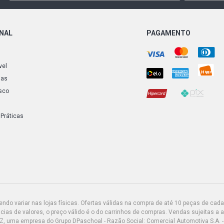
GOL G2 TSI 
ONAL
PAGAMENTO
GOL G2 STD 
vel
GOL G2 TSI 
ias
sco
GOL G3 STD
(2000 - 2004
 Práticas
GOL G3 FUN
(2001 - 2003
GOL G3 HIG
GASOLINA (2
GOL G3 OUR
do variar nas lojas físicas. Ofertas válidas na compra de até 10 peças de cada 
GASOLINA (2
ias de valores, o preço válido é o do carrinhos de compras. Vendas sujeitas a 
Z, uma empresa do Grupo DPaschoal - Razão Social: Comercial Automotiva S.A. -