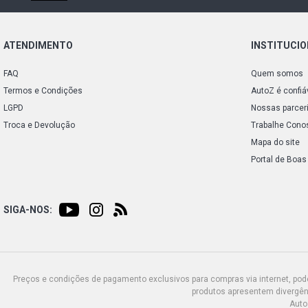
ATENDIMENTO
INSTITUCI
FAQ
Quem somos
Termos e Condições
AutoZ é confiá
LGPD
Nossas parcer
Troca e Devolução
Trabalhe Cono
Mapa do site
Portal de Boas
SIGA-NOS:
Preços e condições de pagamento exclusivos para compras via internet, poden
produtos apresentem divergênc
Auto