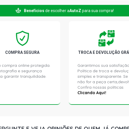
Benefícios
de escolher a
AutoZ
para sua compra!
GOL G2 CLI 
GOL G2 I HA
GOL G2 STD 
COMPRA SEGURA
TROCA E DEVOLUÇÃO GRÁ
GOL G2 ATLA
 compra online protegida.
Garantimos sua satisfação
ptografia e segurança
Política de troca e devolu
GOL G2 CL H
a garantir tranquilidade.
simples e transparente. Se
não for a peça certa,devol
Confira nossas políticas
GOL G2 CLI 
Clicando Aqui!
GOL G2 COPA
GOL G2 GL H
ERGUNTE E VEJA OPINIÕES DE QUEM JÁ COMP