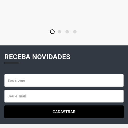
GOL G2 GL HATCH 1.6 8V AP (1995 - 1999)
GOL G2 I HATCH 1.6 8V AP (1995 - 1998)
1
2
3
4
GOL G2 MI HATCH 1.6 8V AP (1997 - 2003)
GOL G2 MI-PLUS HATCH 1.6 8V AP (2003 - 2004)
RECEBA NOVIDADES
GOL G2 ROLLING STONES HATCH 1.6 8V AP (1995 -
1996)
GOL G2 STAR HATCH 1.6 8V AP (1996 - 1998)
GOL G2 STD HATCH 1.8 8V AP (1995 - 1999)
CADASTRAR
GOL G2 ATLANTA HATCH 1.8 8V AP (1995 - 1996)