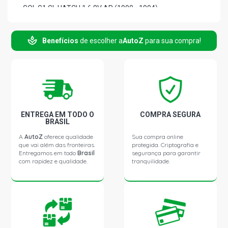
GOL G1 GL HATCH 1.6 8V AP (1990 - 1994)
GOL G1 PLUS HATCH 1.6 8V AP (1990 - 1994)
Benefícios
de escolher a
AutoZ
para sua compra!
GOL G1 S HATCH 1.6 8V AP (1990 - 1994)
GOL G1 CL HATCH 1.8 8V AP (1990 - 1994)
ENTREGA EM TODO O
COMPRA SEGURA
GOL G1 CLI HATCH 1.8 8V AP (1995 - 1996)
BRASIL
A
AutoZ
oferece qualidade
Sua compra online
que vai além das fronteiras.
protegida. Criptografia e
GOL G1 GL HATCH 1.8 8V AP (1990 - 1994)
Entregamos em todo
Brasil
segurança para garantir
com rapidez e qualidade.
tranquilidade.
GOL G1 GT HATCH 1.8 8V AP (1990 - 1994)
GOL G1 GTI HATCH 1.8 8V AP (1995 - 1996)