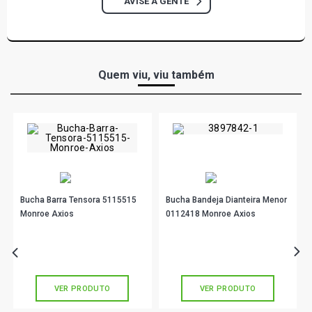
AVISE A GENTE
GOL G2 STD HATCH 1.6 8V AE (1995 - 1997)
GOL G2 CLI HATCH 1.6 8V AE (1995 - 1997)
Quem viu, viu também
GOL G2 I HATCH 1.6 8V AE (1995 - 1997)
GOL G2 STD HATCH 1.6 8V AP (1995 - 1999)
GOL G2 ATLANTA HATCH 1.6 8V AP (1995 - 1998)
Bucha Barra Tensora 5115515
Bucha Bandeja Dianteira Menor
GOL G2 CL HATCH 1.6 8V AP (1997 - 1999)
Monroe Axios
0112418 Monroe Axios
R$ 163,22
R$ 28,78
no PIX
no PIX
GOL G2 CLI HATCH 1.6 8V AP (1995 - 1996)
Ou
R$ 163,22
em até 5x de
R$ 32,64
Ou
R$ 28,78
em até 1x de
R$ 28,78
sem juros
sem juros
GOL G2 COPA HATCH 1.6 8V AP (1995 - 1996)
VER PRODUTO
VER PRODUTO