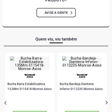
PRODUTO?
AVISE A GENTE
Quem viu, viu também
Bucha Barra Estabilizadora
Bucha Bandeja Dianteira
13,5Mm 5115418 Monroe Axios
Inferior 0112235 Monroe Axios
R$ 59,89
R$ 29,89
no PIX
no PIX
Ou
R$ 59,89
em até 1x de
R$ 59,89
Ou
R$ 29,89
em até 1x de
R$ 29,89
sem juros
sem juros