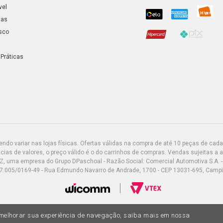
vel
ias
sco
 Práticas
do variar nas lojas físicas. Ofertas válidas na compra de até 10 peças de cada 
ias de valores, o preço válido é o do carrinhos de compras. Vendas sujeitas a 
Z, uma empresa do Grupo DPaschoal - Razão Social: Comercial Automotiva S.A. -
7.005/0169-49 - Rua Edmundo Navarro de Andrade, 1700 - CEP 13031-695, Camp
a melhorar sua experiência de navegação, saiba mais em nossa