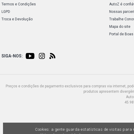
Termos e Condições
AutoZ é confiá
LGPD
Nossas parcer
Troca e Devolução
Trabalhe Cono
Mapa do site
Portal de Boas
SIGA-NOS:
Preços e condições de pagamento exclusivos para compras via internet, poden
produtos apresentem divergênc
Auto
45.98
Cookies: a gente guarda estatísticas de visitas par