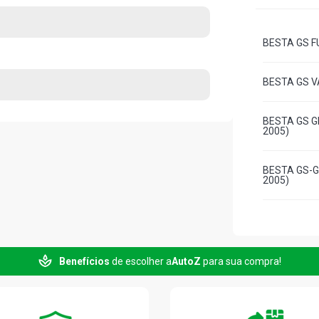
BESTA GS FU
BESTA GS VA
BESTA GS GR
2005)
BESTA GS-GR
2005)
Benefícios
de escolher a
AutoZ
para sua compra!