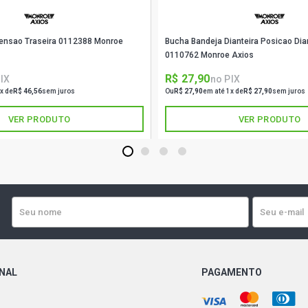
ensao Traseira 0112388 Monroe
Bucha Bandeja Dianteira Posicao Diant
0110762 Monroe Axios
R$ 27,90
IX
no PIX
x de
R$ 46,56
sem juros
Ou
R$ 27,90
em até 1x de
R$ 27,90
sem juros
VER PRODUTO
VER PRODUTO
1
2
3
4
ONAL
PAGAMENTO