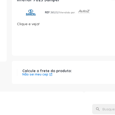
REF:
3852521
Vendido por:
Clique e veja!
Calcule o frete do produto:
Não sei meu cep