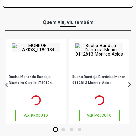
Quem viu, viu também
Bucha Menor da Bandeja
Bucha Bandeja Dianteira Menor
Dianteira Corolla LT80134
0112813 Monroe Axios
Monroe Axios
R$ 54,43
R$ 33,22
no PIX
no PIX
Ou
R$ 54,43
em até 1x de
R$ 54,43
Ou
R$ 33,22
em até 1x de
R$ 33,22
sem juros
sem juros
VER PRODUTO
VER PRODUTO
1
2
3
4