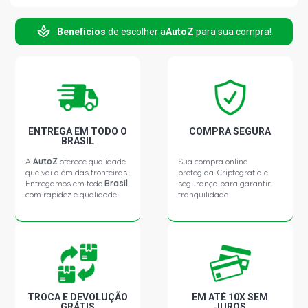
Benefícios
de escolher a
AutoZ
para sua compra!
FIESTA SEDAN SE SEDAN 1.5 16V SIGMA L4 FLEX (2013 -
2016)
FIESTA SEDAN SE SEDAN 1.6 16V SIGMA L4 FLEX (2011 -
2015)
FIESTA SEDAN TITANIUM SEDAN 1.6 16V SIGMA L4 FLEX
ENTREGA EM TODO O
COMPRA SEGURA
(2013 - 2019)
BRASIL
A
AutoZ
oferece qualidade
Sua compra online
que vai além das fronteiras.
protegida. Criptografia e
FIESTA HATCH SEL HATCH 1.6 16V SIGMA L4 FLEX (2016
Entregamos em todo
Brasil
segurança para garantir
- 2019)
com rapidez e qualidade.
tranquilidade.
KA+ SEDAN SEL SEDAN 1.5 16V SIGMA L4 FLEX (2015 -
2018)
TROCA E DEVOLUÇÃO
EM ATÉ 10X SEM
GRÁTIS
JUROS