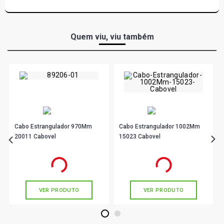
Quem viu, viu também
Cabo Estrangulador 970Mm
Cabo Estrangulador 1002Mm
20011 Cabovel
15023 Cabovel
R$ 28,90
R$ 64,90
no PIX
no PIX
Ou
R$ 28,90
em até 1x de
R$ 28,90
Ou
R$ 64,90
em até 2x de
R$ 32,45
sem juros
sem juros
VER PRODUTO
VER PRODUTO
1
2