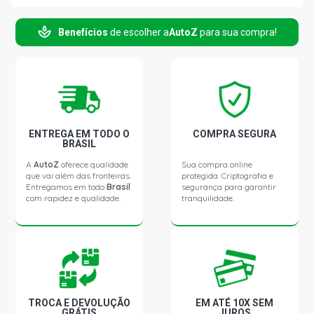
Benefícios
de escolher a
AutoZ
para sua compra!
LS1313 STD CAMINHAO 5.7 12V OM352 DIESEL (1970 -
1988)
ENTREGA EM TODO O
COMPRA SEGURA
BRASIL
A
AutoZ
oferece qualidade
Sua compra online
que vai além das fronteiras.
protegida. Criptografia e
Entregamos em todo
Brasil
segurança para garantir
com rapidez e qualidade.
tranquilidade.
TROCA E DEVOLUÇÃO
EM ATÉ 10X SEM
GRÁTIS
JUROS