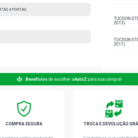
RTAS 4 PORTAS
TUCSON STD
2013)
TUCSON STD
2011)
Benefícios
de escolher a
AutoZ
para sua compra!
COMPRA SEGURA
TROCA E DEVOLUÇÃO GRÁ
 compra online protegida.
Garantimos sua satisfação