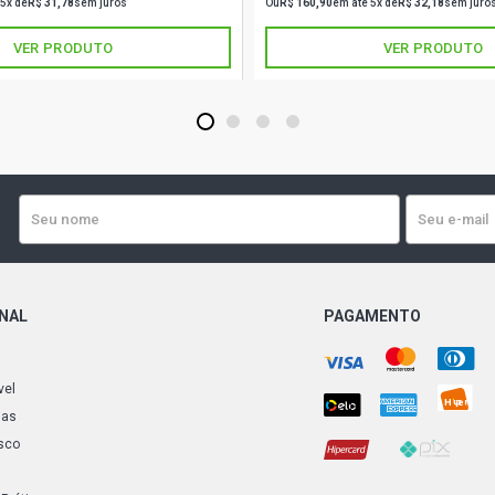
 5x de
R$ 31,78
sem juros
Ou
R$ 160,90
em até 5x de
R$ 32,18
sem juro
VER PRODUTO
VER PRODUTO
1
2
3
4
ONAL
PAGAMENTO
vel
ias
sco