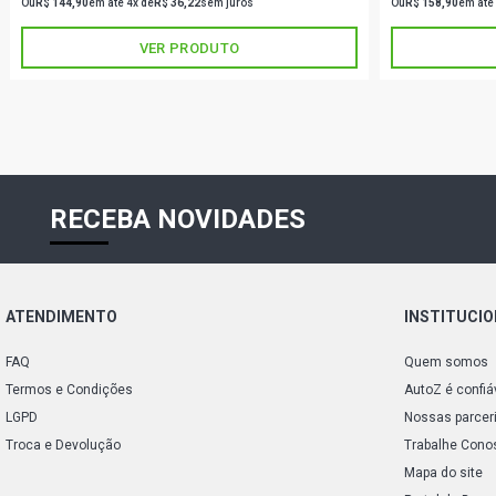
Ou
R$ 144,90
em até 4x de
R$ 36,22
sem juros
Ou
R$ 158,90
em até
VER PRODUTO
RECEBA NOVIDADES
ATENDIMENTO
INSTITUCI
FAQ
Quem somos
Termos e Condições
AutoZ é confiá
LGPD
Nossas parcer
Troca e Devolução
Trabalhe Cono
Mapa do site