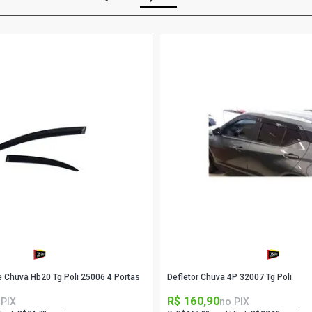
e Chuva Hb20 Tg Poli 25006 4 Portas
Defletor Chuva 4P 32007 Tg Poli
R$ 160,90
 PIX
no PIX