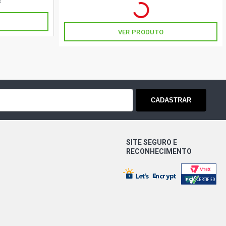
R$ 161,00
no PIX
s
Ou
R$ 161,00
em até 5x de
R$ 32,20
sem juros
VER PRODUTO
CADASTRAR
SITE SEGURO E
RECONHECIMENTO