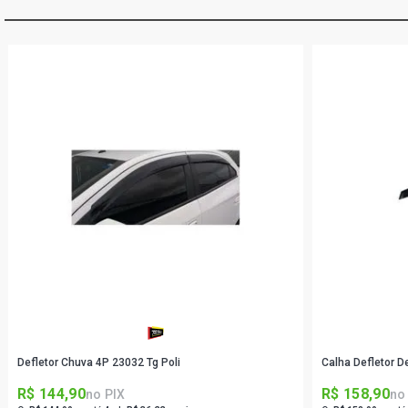
Defletor Chuva 4P 23032 Tg Poli
Calha Defletor D
R$ 144,90
R$ 158,90
no PIX
no