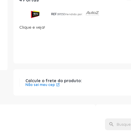
REF:
89550
Vendido por:
Clique e veja!
Calcule o frete do produto:
Não sei meu cep