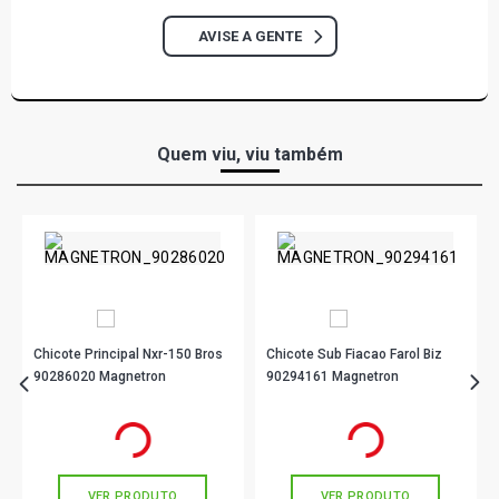
AVISE A GENTE
Quem viu, viu também
Chicote Principal Nxr-150 Bros
Chicote Sub Fiacao Farol Biz
90286020 Magnetron
90294161 Magnetron
R$ 424,90
R$ 16,90
no PIX
no PIX
Ou
R$ 424,90
em até 10x de
R$ 42,49
Ou
R$ 16,90
em até 1x de
R$ 16,90
sem juros
sem juros
VER PRODUTO
VER PRODUTO