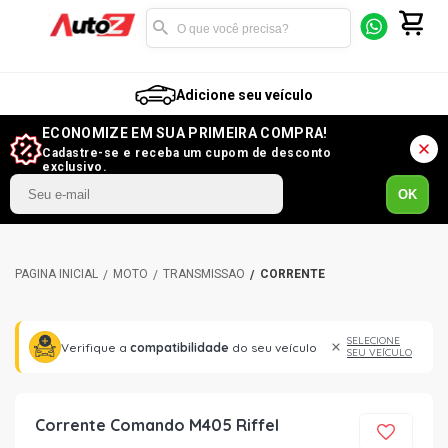
Adicione seu veículo
ECONOMIZE EM SUA PRIMEIRA COMPRA!
Cadastre-se e receba um cupom de desconto
exclusivo.
OK
MOTO
TRANSMISSÃO
CORRENTE
SELECIONE
Verifique a
compatibilidade
do seu veículo
SEU VEÍCULO
Corrente Comando M405 Riffel