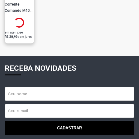
Corrente
Comando M405
R$
Riffel
no
PIX
38,90
Ou
R$ 38,90
em até 1x de
R$ 38,90
sem juros
RECEBA NOVIDADES
CADASTRAR