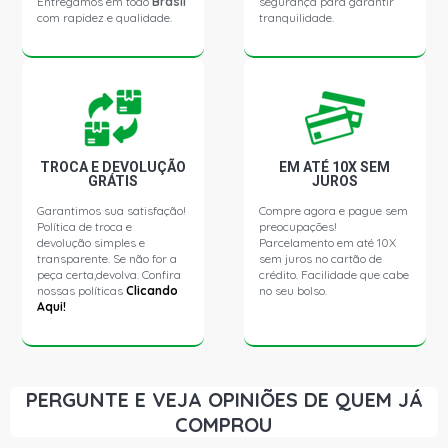
Entregamos em todo
Brasil
segurança para garantir
com rapidez e qualidade.
tranquilidade.
TROCA E DEVOLUÇÃO
EM ATÉ 10X SEM
GRÁTIS
JUROS
Garantimos sua satisfação!
Compre agora e pague sem
Política de troca e
preocupações!
devolução simples e
Parcelamento em até 10X
transparente. Se não for a
sem juros no cartão de
peça certa,devolva. Confira
crédito. Facilidade que cabe
nossas políticas
Clicando
no seu bolso.
Aqui!
PERGUNTE E VEJA OPINIÕES DE QUEM JÁ
COMPROU