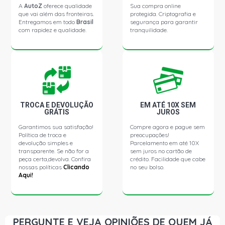
ESCORT GLX I HATCH 2.0 8V AP (1993 - 1996)
A
AutoZ
oferece qualidade
Sua compra online
que vai além das fronteiras.
protegida. Criptografia e
Entregamos em todo
Brasil
segurança para garantir
com rapidez e qualidade.
tranquilidade.
ESCORT RACER HATCH 2.0 8V AP (1993 - 1996)
ESCORT XR3 I HATCH 2.0 8V AP (1993 - 1996)
LOGUS CL SEDAN 1.6 8V AE (1993 - 1996)
TROCA E DEVOLUÇÃO
EM ATÉ 10X SEM
GRÁTIS
JUROS
LOGUS CLI SEDAN 1.6 8V AE (1993 - 1996)
Garantimos sua satisfação!
Compre agora e pague sem
Política de troca e
preocupações!
LOGUS GL SEDAN 1.6 8V AE (1993 - 1996)
devolução simples e
Parcelamento em até 10X
transparente. Se não for a
sem juros no cartão de
peça certa,devolva. Confira
crédito. Facilidade que cabe
nossas políticas
Clicando
no seu bolso.
LOGUS GLI SEDAN 1.6 8V AE (1993 - 1996)
Aqui!
LOGUS GLS SEDAN 1.6 8V AE (1993 - 1996)
PERGUNTE E VEJA OPINIÕES DE QUEM JÁ
LOGUS CL SEDAN 1.6 8V AP (1993 - 1996)