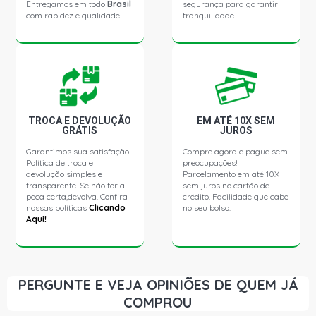
Entregamos em todo
Brasil
segurança para garantir
2020)
com rapidez e qualidade.
tranquilidade.
DOBLO EX MINIVAN 1.3 16V FIRE GASOLINA (2002 -
2006)
DOBLO ATTRACTIVE MINIVAN 1.4 8V FIRE FLEX (2012 -
2016)
TROCA E DEVOLUÇÃO
EM ATÉ 10X SEM
GRÁTIS
JUROS
DOBLO ELX MINIVAN 1.4 8V FIRE FLEX (2010 - 2013)
Garantimos sua satisfação!
Compre agora e pague sem
Política de troca e
preocupações!
devolução simples e
Parcelamento em até 10X
DOBLO ELX MINIVAN 1.6 16V TORQUE GASOLINA (2002 -
transparente. Se não for a
sem juros no cartão de
2003)
peça certa,devolva. Confira
crédito. Facilidade que cabe
nossas políticas
Clicando
no seu bolso.
Aqui!
DOBLO ADVENTURE MINIVAN 1.8 16V E-TORQ FLEX
(2013 - 2014)
DOBLO ESSENCE MINIVAN 1.8 16V E-TORQ FLEX (2012 -
PERGUNTE E VEJA OPINIÕES DE QUEM JÁ
2021)
COMPROU