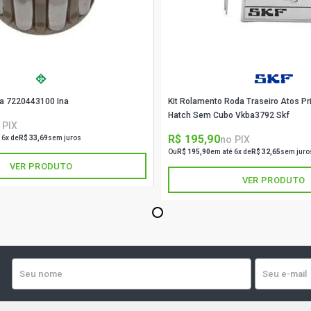
a 7220443100 Ina
Kit Rolamento Roda Traseiro Atos Pr
Hatch Sem Cubo Vkba3792 Skf
 PIX
R$ 195,90
no PIX
 6x de
R$ 33,69
sem juros
Ou
R$ 195,90
em até 6x de
R$ 32,65
sem juro
VER PRODUTO
VER PRODUTO
1