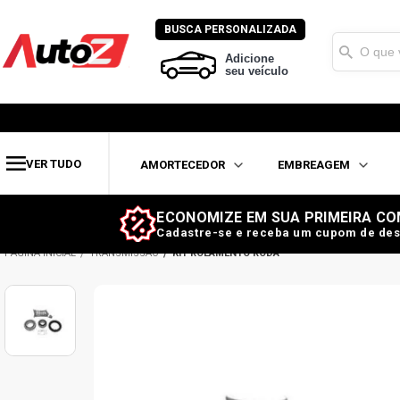
BUSCA PERSONALIZADA
Adicione
seu veículo
VER TUDO
AMORTECEDOR
EMBREAGEM
ECONOMIZE EM SUA PRIMEIRA CO
Cadastre-se e receba um cupom de des
TRANSMISSÃO
KIT ROLAMENTO RODA