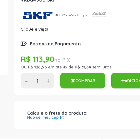
REF:
72363
Vendido por:
Clique e veja!
Formas de Pagamento
R$ 113,90
Ou
R$ 126,56
em até 4x de
R$ 31,64
sem juros
-
+
COMPRAR
ADICIO
Calcule o frete do produto:
Não sei meu cep