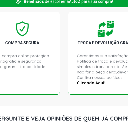
Benefícios
de escolher a
AutoZ
para sua compra!
COMPRA SEGURA
TROCA E DEVOLUÇÃO GRÁ
 compra online protegida.
Garantimos sua satisfação
ptografia e segurança
Política de troca e devolu
a garantir tranquilidade.
simples e transparente. Se
não for a peça certa,devol
Confira nossas políticas
Clicando Aqui!
ERGUNTE E VEJA OPINIÕES DE QUEM JÁ COMP