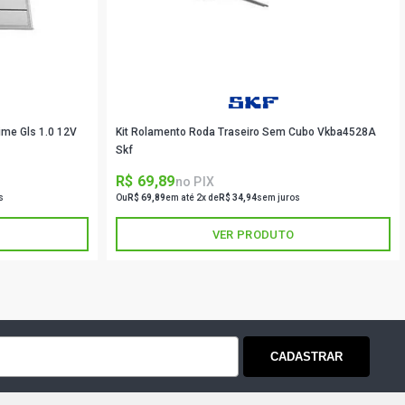
ime Gls 1.0 12V
Kit Rolamento Roda Traseiro Sem Cubo Vkba4528A
Skf
R$ 69,89
no PIX
s
Ou
R$ 69,89
em até 2x de
R$ 34,94
sem juros
VER PRODUTO
CADASTRAR