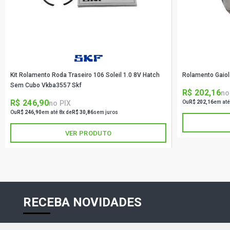
Kit Rolamento Roda Traseiro 106 Soleil 1.0 8V Hatch
Rolamento Gaiol
Sem Cubo Vkba3557 Skf
R$ 202,16
no
R$ 246,90
no PIX
Ou
R$ 202,16
em até
Ou
R$ 246,90
em até 8x de
R$ 30,86
sem juros
VER PRODUTO
RECEBA NOVIDADES