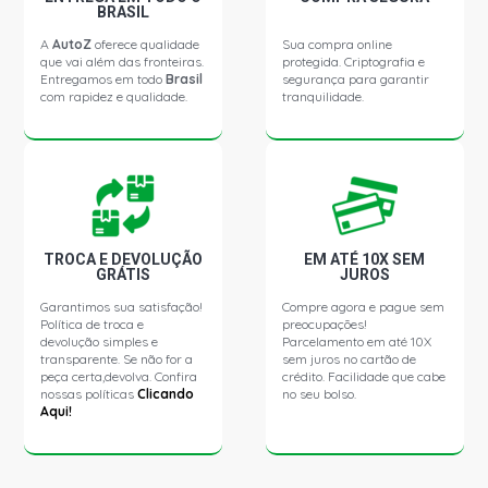
2013)
BRASIL
A
AutoZ
oferece qualidade
Sua compra online
que vai além das fronteiras.
protegida. Criptografia e
FIESTA HATCH TITANIUM HATCH 1.6 16V SIGMA L4 FLEX
Entregamos em todo
Brasil
segurança para garantir
(2013 - 2013)
com rapidez e qualidade.
tranquilidade.
FIESTA SEDAN S SEDAN 1.5 16V SIGMA L4 FLEX (2013 -
2013)
FIESTA SEDAN SE SEDAN 1.5 16V SIGMA L4 FLEX (2013 -
2013)
TROCA E DEVOLUÇÃO
EM ATÉ 10X SEM
GRÁTIS
JUROS
FIESTA SEDAN SE SEDAN 1.6 16V SIGMA L4 FLEX (2011 -
Garantimos sua satisfação!
Compre agora e pague sem
2013)
Política de troca e
preocupações!
devolução simples e
Parcelamento em até 10X
transparente. Se não for a
sem juros no cartão de
FIESTA SEDAN TITANIUM SEDAN 1.6 16V SIGMA L4 FLEX
peça certa,devolva. Confira
crédito. Facilidade que cabe
(2013 - 2013)
nossas políticas
Clicando
no seu bolso.
Aqui!