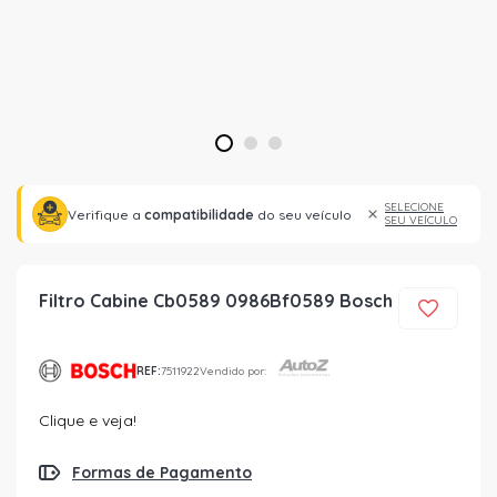
1
2
3
SELECIONE
Verifique a
compatibilidade
do seu veículo
SEU VEÍCULO
Filtro Cabine Cb0589 0986Bf0589 Bosch
REF:
7511922
Vendido por:
Clique e veja!
Formas de Pagamento