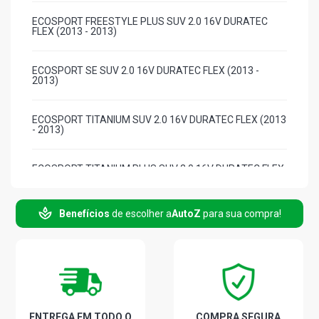
ECOSPORT FREESTYLE PLUS SUV 2.0 16V DURATEC
FLEX (2013 - 2013)
ECOSPORT SE SUV 2.0 16V DURATEC FLEX (2013 -
2013)
ECOSPORT TITANIUM SUV 2.0 16V DURATEC FLEX (2013
- 2013)
ECOSPORT TITANIUM PLUS SUV 2.0 16V DURATEC FLEX
(2013 - 2013)
Benefícios
de escolher a
AutoZ
para sua compra!
FIESTA HATCH S HATCH 1.5 16V SIGMA L4 FLEX (2013 -
2013)
FIESTA HATCH SE HATCH 1.5 16V SIGMA L4 FLEX (2013 -
2013)
FIESTA HATCH SE HATCH 1.6 16V SIGMA L4 FLEX (2011 -
ENTREGA EM TODO O
COMPRA SEGURA