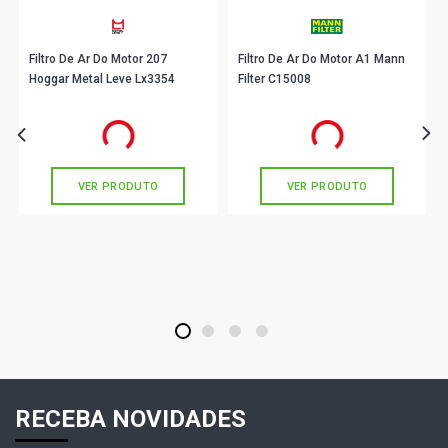
Filtro De Ar Do Motor 207
Filtro De Ar Do Motor A1 Mann
Hoggar Metal Leve Lx3354
Filter C15008
R$ 72,90
R$ 148,75
no PIX
no PIX
Ou
R$ 72,90
em até 2x de
R$ 36,45
Ou
R$ 148,75
em até 4x de
R$ 37,18
sem juros
sem juros
VER PRODUTO
VER PRODUTO
1
2
3
4
RECEBA NOVIDADES