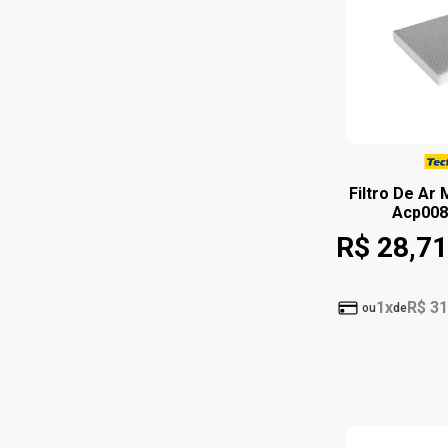
Filtro De Ar
Acp008 
R$ 28,71
1x
R$ 31
ou
de