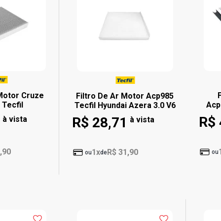
 Motor Cruze
Filtro De Ar Motor Acp985
Tecfil
Acp
Tecfil Hyundai Azera 3.0 V6
R$ 
à vista
R$ 28,71
à vista
,90
1x
R$ 31,90
ou
ou
de