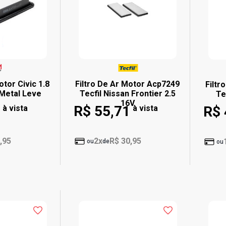
otor Civic 1.8
Filtro De Ar Motor Acp7249
Filtr
Metal Leve
Tecfil Nissan Frontier 2.5
Te
16V
R$ 55,71
à vista
à vista
R$ 
,95
2x
R$ 30,95
ou
de
ou