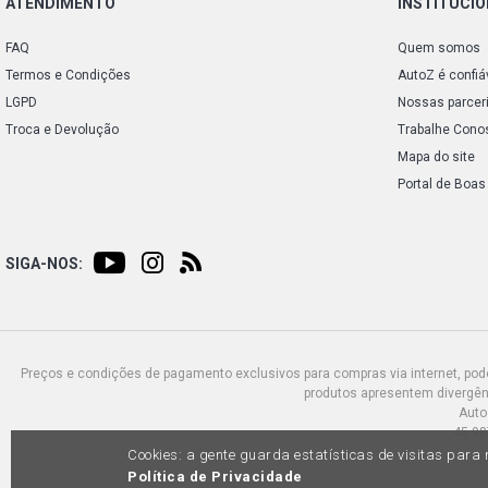
ATENDIMENTO
INSTITUCI
FAQ
Quem somos
Termos e Condições
AutoZ é confiá
LGPD
Nossas parcer
Troca e Devolução
Trabalhe Cono
Mapa do site
Portal de Boas
SIGA-NOS:
Preços e condições de pagamento exclusivos para compras via internet, poden
produtos apresentem divergênc
Auto
45.98
Cookies: a gente guarda estatísticas de visitas par
Política de Privacidade