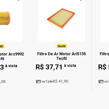
Filtro De Ar Motor Arl5135
Filt
Motor Ars9992
Tecfil
fil
R$ 37,71
R$ 
13
à vista
à vista
1x
R$ 41,90
,08
ou
de
ou