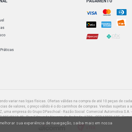
ONAL
PAGAMENTO
vel
ias
sco
 Práticas
do variar nas lojas físicas. Ofertas válidas na compra de até 10 peças de cada 
ias de valores, o preço válido é o do carrinhos de compras. Vendas sujeitas a 
Z, uma empresa do Grupo DPaschoal - Razão Social: Comercial Automotiva S.A. -
7.005/0169-49 - Rua Edmundo Navarro de Andrade, 1700 - CEP 13031-695, Camp
a melhorar sua experiência de navegação, saiba mais em nossa