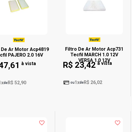
Filtro De Ar Motor Acp731
o De Ar Motor Acp4819
Tecfil MARCH 1.0 12V
cfil PAJERO 2.0 16V
VERSA 1.0 12V
R$ 23,42
47,61
à vista
à vista
1x
R$ 26,02
1x
R$ 52,90
ou
de
de