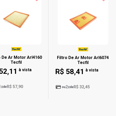
ro De Ar Motor Arl4160
Filtro De Ar Motor Arl6074
Tecfil
Tecfil
52,11
à vista
R$ 58,41
à vista
1x
R$ 57,90
2x
R$ 32,45
de
ou
de