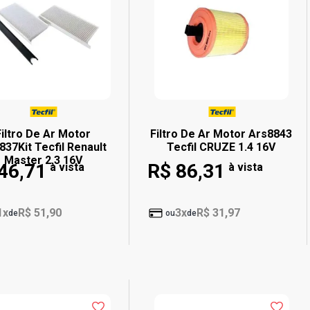
Filtro De Ar Motor
Filtro De Ar Motor Ars8843
837Kit Tecfil Renault
Tecfil CRUZE 1.4 16V
Master 2.3 16V
46,71
R$ 86,31
à vista
à vista
1x
R$ 51,90
3x
R$ 31,97
de
ou
de