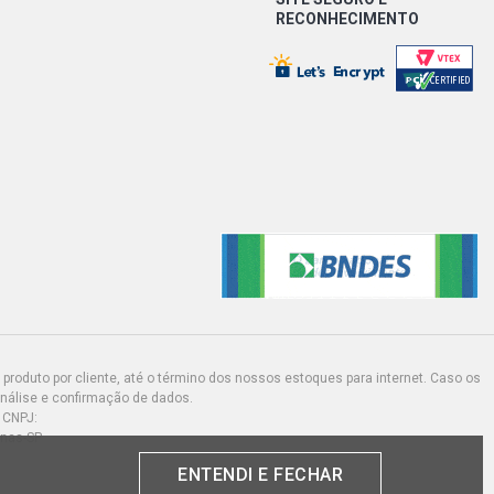
RECONHECIMENTO
produto por cliente, até o término dos nossos estoques para internet. Caso os
análise e confirmação de dados.
 CNPJ:
inas-SP
ENTENDI E FECHAR