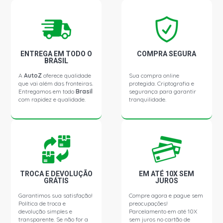
HILUX CHASSI 4X4 CHASSI CURTO 2.8 16V 1GD-FTV L4
DIESEL (2016 - 2021)
ENTREGA EM TODO O
COMPRA SEGURA
HILUX SR CHALLENGE CD TDI HATCH 2.8 16V 1GD-FTV L4
BRASIL
DIESEL (2018 - 2018)
A
AutoZ
oferece qualidade
Sua compra online
que vai além das fronteiras.
protegida. Criptografia e
Entregamos em todo
Brasil
segurança para garantir
com rapidez e qualidade.
tranquilidade.
TROCA E DEVOLUÇÃO
EM ATÉ 10X SEM
GRÁTIS
JUROS
Garantimos sua satisfação!
Compre agora e pague sem
Política de troca e
preocupações!
devolução simples e
Parcelamento em até 10X
transparente. Se não for a
sem juros no cartão de