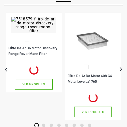
Filtro De Ar Do Motor Discovery
Range Rover Mann Filter
C31196
R$ 95,90
no PIX
Ou
R$ 95,90
em até 3x de
R$ 31,96
sem juros
Filtro De Ar Do Motor 408 C4
Metal Leve Lx1765
VER PRODUTO
R$ 68,90
no PIX
Ou
R$ 68,90
em até 2x de
R$ 34,45
sem juros
VER PRODUTO
1
2
3
4
5
6
7
8