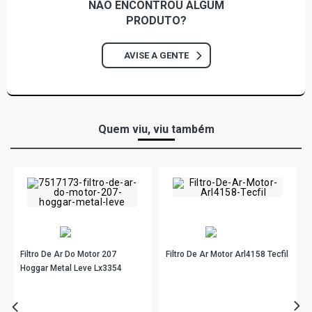
NÃO ENCONTROU
ALGUM
PRODUTO?
AVISE A GENTE
Quem viu, viu também
Filtro De Ar Do Motor 207
Filtro De Ar Motor Arl4158 Tecfil
Hoggar Metal Leve Lx3354
R$ 77,90
no PIX
R$ 72,90
no PIX
Ou
R$ 77,90
em até 2x de
R$ 38,95
sem juros
Ou
R$ 72,90
em até 2x de
R$ 36,45