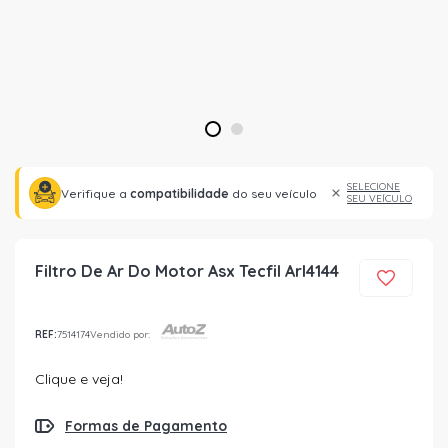
1
2
SELECIONE
Verifique a
compatibilidade
do seu veículo
SEU VEÍCULO
Filtro De Ar Do Motor Asx Tecfil Arl4144
REF:
7514174
Vendido por:
Clique e veja!
Formas de Pagamento