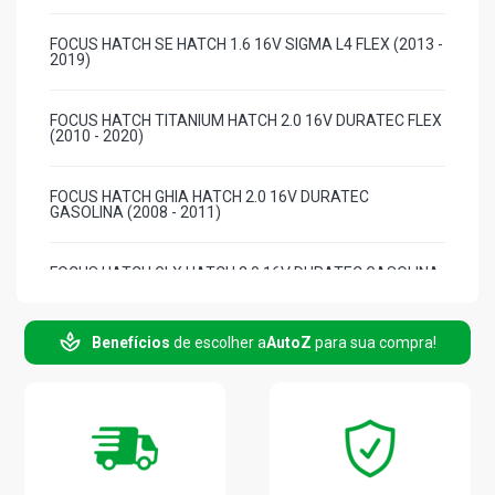
FOCUS HATCH SE HATCH 1.6 16V SIGMA L4 FLEX (2013 -
2019)
FOCUS HATCH TITANIUM HATCH 2.0 16V DURATEC FLEX
(2010 - 2020)
FOCUS HATCH GHIA HATCH 2.0 16V DURATEC
GASOLINA (2008 - 2011)
FOCUS HATCH GLX HATCH 2.0 16V DURATEC GASOLINA
(2008 - 2020)
Benefícios
de escolher a
AutoZ
para sua compra!
FOCUS HATCH XR HATCH 2.0 16V DURATEC GASOLINA
(2008 - 2010)
FOCUS SEDAN GHIA SEDAN 2.0 16V ZETEC FLEX (2008 -
2013)