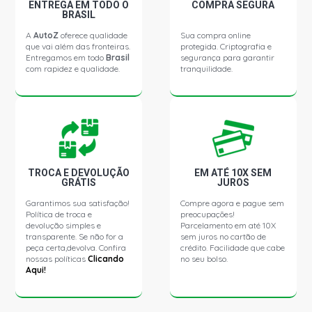
FOCUS SEDAN GHIA SEDAN 2.0 16V ZETEC GASOLINA
ENTREGA EM TODO O
COMPRA SEGURA
(2008 - 2011)
BRASIL
A
AutoZ
oferece qualidade
Sua compra online
que vai além das fronteiras.
protegida. Criptografia e
FOCUS SEDAN GLX SEDAN 2.0 16V ZETEC GASOLINA
Entregamos em todo
Brasil
segurança para garantir
(2008 - 2011)
com rapidez e qualidade.
tranquilidade.
FOCUS SEDAN TITANIUM SEDAN 2.0 16V DURATEC FLEX
(2012 - 2020)
TROCA E DEVOLUÇÃO
EM ATÉ 10X SEM
GRÁTIS
JUROS
Garantimos sua satisfação!
Compre agora e pague sem
Política de troca e
preocupações!
devolução simples e
Parcelamento em até 10X
transparente. Se não for a
sem juros no cartão de
peça certa,devolva. Confira
crédito. Facilidade que cabe
nossas políticas
Clicando
no seu bolso.
Aqui!