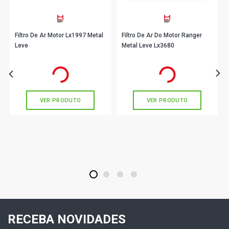
Filtro De Ar Motor Lx1997 Metal
Filtro De Ar Do Motor Ranger
Leve
Metal Leve Lx3680
R$ 78,90
R$ 97,90
no PIX
no PIX
Ou
R$ 78,90
em até 2x de
R$ 39,45
Ou
R$ 97,90
em até 3x de
R$ 32,63
sem juros
sem juros
VER PRODUTO
VER PRODUTO
1
2
3
4
RECEBA NOVIDADES