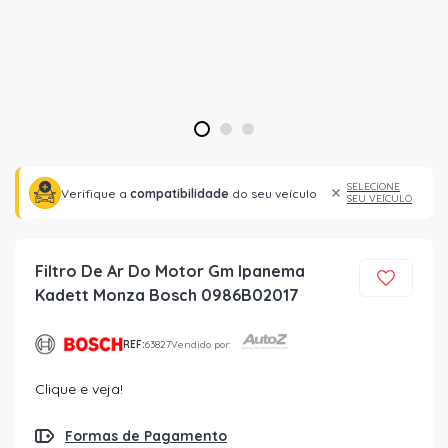
1
2
3
SELECIONE
Verifique a
compatibilidade
do seu veículo
SEU VEÍCULO
Filtro De Ar Do Motor Gm Ipanema
Kadett Monza Bosch 0986B02017
REF:
63827
Vendido por:
Clique e veja!
Formas de Pagamento