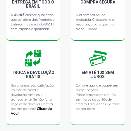
ENTREGA EM TODO O
COMPRA SEGURA
IPANEMA SLE SW 2.0 8V EFI GASOLINA (1989 - 1995)
BRASIL
A
AutoZ
oferece qualidade
Sua compra online
que vai além das fronteiras.
protegida. Criptografia e
IPANEMA GLS SW 2.0 8V GASOLINA (1994 - 1998)
Entregamos em todo
Brasil
segurança para garantir
com rapidez e qualidade.
tranquilidade.
IPANEMA SLE SW 2.0 8V GASOLINA (1989 - 1995)
KADETT SL HATCH 1.8 8V EFI GASOLINA (1989 - 1998)
KADETT SLE HATCH 1.8 8V EFI GASOLINA (1989 - 1995)
TROCA E DEVOLUÇÃO
EM ATÉ 10X SEM
GRÁTIS
JUROS
Garantimos sua satisfação!
Compre agora e pague sem
KADETT GL HATCH 1.8 8V GASOLINA (1989 - 1998)
Política de troca e
preocupações!
devolução simples e
Parcelamento em até 10X
transparente. Se não for a
sem juros no cartão de
KADETT GLS HATCH 1.8 8V GASOLINA (1989 - 1995)
peça certa,devolva. Confira
crédito. Facilidade que cabe
nossas políticas
Clicando
no seu bolso.
Aqui!
KADETT LITE HATCH 1.8 8V GASOLINA (1989 - 1998)