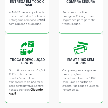
ENTREGA EM TODO O
COMPRA SEGURA
BORA COMFORTLINE SEDAN 2.0 8V AP (2001 - 2001)
BRASIL
A
AutoZ
oferece qualidade
Sua compra online
que vai além das fronteiras.
protegida. Criptografia e
BORA GL SEDAN 2.0 8V AP (1999 - 2007)
Entregamos em todo
Brasil
segurança para garantir
com rapidez e qualidade.
tranquilidade.
BORA GLS SEDAN 2.0 8V AP (1999 - 2007)
BORA STD SEDAN 2.0 8V EA113 FLEX (2000 - 2011)
GOLF SPORTLINE HATCH 1.6 8V AP FLEX (2008 - 2014)
TROCA E DEVOLUÇÃO
EM ATÉ 10X SEM
GRÁTIS
JUROS
Garantimos sua satisfação!
Compre agora e pague sem
GOLF STD HATCH 1.6 8V EA111 GASOLINA (2001 - 2001)
Política de troca e
preocupações!
devolução simples e
Parcelamento em até 10X
transparente. Se não for a
sem juros no cartão de
GOLF FLASH HATCH 1.6 8V EA111 GASOLINA (2006 -
peça certa,devolva. Confira
crédito. Facilidade que cabe
2007)
nossas políticas
Clicando
no seu bolso.
Aqui!
GOLF SPORT HATCH 1.6 8V EA111 GASOLINA (2003 -
2008)