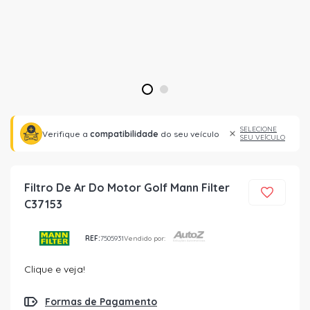
1
2
SELECIONE
Verifique a
compatibilidade
do seu veículo
SEU VEÍCULO
Filtro De Ar Do Motor Golf Mann Filter
C37153
REF:
7505931
Vendido por:
Clique e veja!
Formas de Pagamento