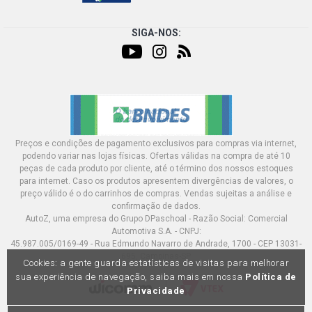
SIGA-NOS:
Preços e condições de pagamento exclusivos para compras via internet,
podendo variar nas lojas físicas. Ofertas válidas na compra de até 10
peças de cada produto por cliente, até o término dos nossos estoques
para internet. Caso os produtos apresentem divergências de valores, o
preço válido é o do carrinhos de compras. Vendas sujeitas a análise e
confirmação de dados.
AutoZ, uma empresa do Grupo DPaschoal - Razão Social: Comercial
Automotiva S.A. - CNPJ:
45.987.005/0169-49 - Rua Edmundo Navarro de Andrade, 1700 - CEP 13031-
695, Campinas-SP
Cookies: a gente guarda estatísticas de visitas para melhorar
sua experiência de navegação, saiba mais em nossa
Política de
Privacidade