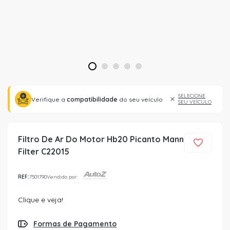
1
2
3
4
5
SELECIONE
Verifique a
compatibilidade
do seu veículo
SEU VEÍCULO
Filtro De Ar Do Motor Hb20 Picanto Mann
Filter C22015
REF:
7501790
Vendido por:
Clique e veja!
Formas de Pagamento