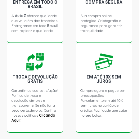
ENTREGA EM TODO O
COMPRA SEGURA
BRASIL
HB20 FOR YOU HATCH 1.0 12V KAPPA FLEX (2015 -
2015)
A
AutoZ
oferece qualidade
Sua compra online
que vai além das fronteiras.
protegida. Criptografia e
Entregamos em todo
Brasil
segurança para garantir
com rapidez e qualidade.
tranquilidade.
HB20 S FOR YOU SEDAN 1.0 12V KAPPA FLEX (2015 -
2015)
HB20 SPICY HATCH 1.0 12V KAPPA FLEX (2015 - 2015)
HB20 EVOLUTION HATCH 1.0 12V KAPPA FLEX (2020 -
2021)
TROCA E DEVOLUÇÃO
EM ATÉ 10X SEM
GRÁTIS
JUROS
Garantimos sua satisfação!
Compre agora e pague sem
HB20 SENSE HATCH 1.0 12V KAPPA FLEX (2020 - 2021)
Política de troca e
preocupações!
devolução simples e
Parcelamento em até 10X
transparente. Se não for a
sem juros no cartão de
HB20 VISION HATCH 1.0 12V KAPPA FLEX (2020 - 2021)
peça certa,devolva. Confira
crédito. Facilidade que cabe
nossas políticas
Clicando
no seu bolso.
Aqui!
HB20 S EVOLUTION SEDAN 1.0 12V KAPPA FLEX (2020 -
2021)