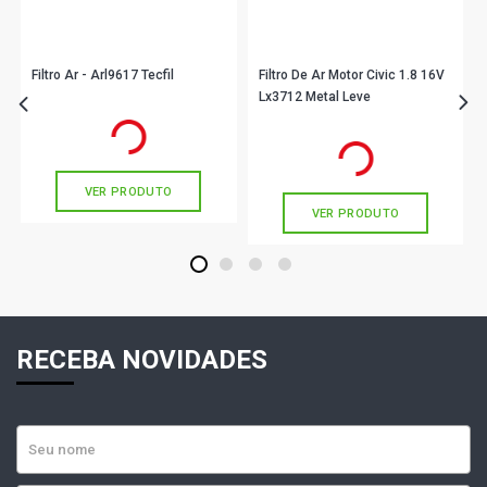
Filtro Ar - Arl9617 Tecfil
Filtro De Ar Motor Civic 1.8 16V
Lx3712 Metal Leve
R$ 52,16
no PIX
R$ 65,90
no PIX
Ou
R$ 52,16
em até 1x de
R$ 52,16
sem juros
Ou
R$ 65,90
em até 2x de
R$ 32,95
sem juros
VER PRODUTO
VER PRODUTO
1
2
3
4
RECEBA NOVIDADES