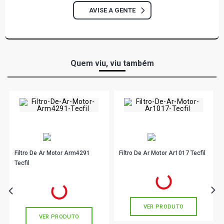
AVISE A GENTE
Quem viu, viu também
Filtro De Ar Motor Arm4291
Filtro De Ar Motor Ar1017 Tecfil
Tecfil
R$ 95,90
no PIX
R$ 28,90
no PIX
Ou
R$ 95,90
em até 3x de
R$ 31,96
sem juros
Ou
R$ 28,90
em até 1x de
R$ 28,90
sem juros
VER PRODUTO
VER PRODUTO