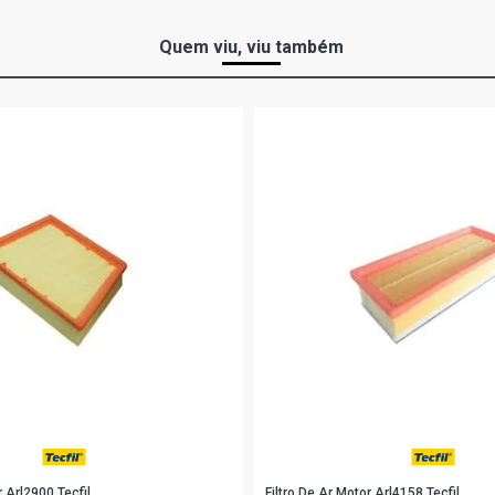
Quem viu, viu também
r Arl2900 Tecfil
Filtro De Ar Motor Arl4158 Tecfil