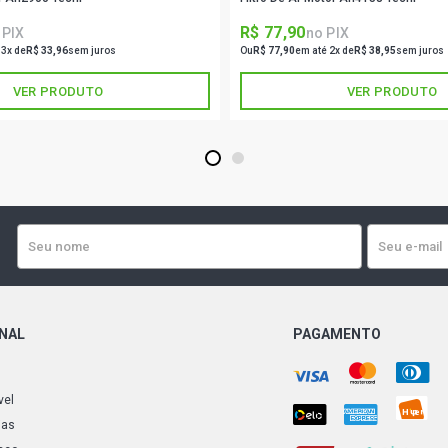
R$ 77,90
 PIX
no PIX
 3x de
R$ 33,96
sem juros
Ou
R$ 77,90
em até 2x de
R$ 38,95
sem juros
VER PRODUTO
VER PRODUTO
1
2
ONAL
PAGAMENTO
vel
ias