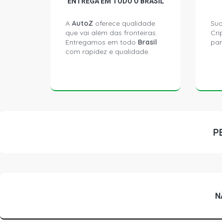
ENTREGA EM TODO O BRASIL
A
AutoZ
oferece qualidade
Sua
que vai além das fronteiras.
Cri
Entregamos em todo
Brasil
par
com rapidez e qualidade.
P
N