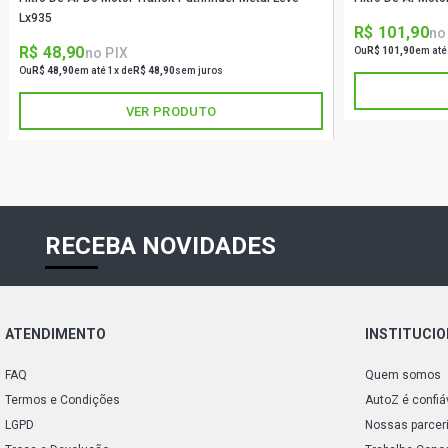
Lx935
R$ 101,90
no
R$ 48,90
no PIX
Ou
R$ 101,90
em até
Ou
R$ 48,90
em até 1x de
R$ 48,90
sem juros
VER PRODUTO
RECEBA NOVIDADES
ATENDIMENTO
INSTITUCI
FAQ
Quem somos
Termos e Condições
AutoZ é confiá
LGPD
Nossas parcer