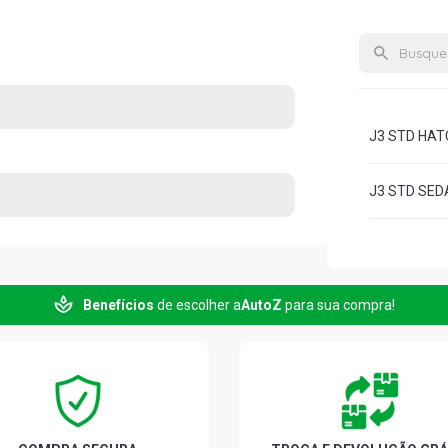
J3 STD HATC
J3 STD SEDA
Benefícios
de escolher a
AutoZ
para sua compra!