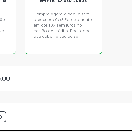
TIS
EM ATÉ 10X SEM JUROS
!
Compre agora e pague sem
ção
preocupações! Parcelamento
em até 10X sem juros no
va.
cartão de crédito. Facilidade
que cabe no seu bolso.
ROU