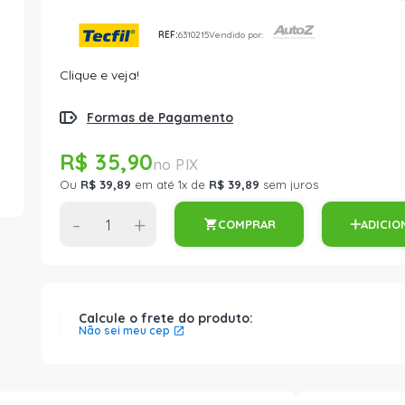
REF:
6310215
Vendido por:
Clique e veja!
Formas de Pagamento
R$ 35,90
Ou
R$ 39,89
em até 1x de
R$ 39,89
sem juros
-
+
COMPRAR
ADICIO
Calcule o frete do produto:
Não sei meu cep