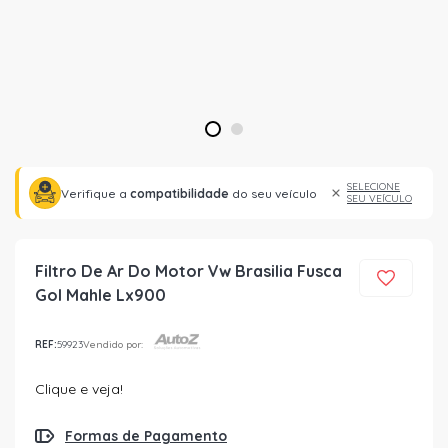
1
2
SELECIONE
Verifique a
compatibilidade
do seu veículo
SEU VEÍCULO
Filtro De Ar Do Motor Vw Brasilia Fusca
Gol Mahle Lx900
REF:
59923
Vendido por:
Clique e veja!
Formas de Pagamento