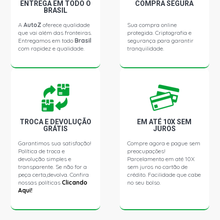
ENTREGA EM TODO O
COMPRA SEGURA
BRASIL
SAVEIRO G1 LS PICKUP 1.6 8V AR (1983 - 1984)
A
AutoZ
oferece qualidade
Sua compra online
que vai além das fronteiras.
protegida. Criptografia e
Entregamos em todo
Brasil
segurança para garantir
SAVEIRO G1 S PICKUP 1.6 8V AR (1983 - 1984)
com rapidez e qualidade.
tranquilidade.
TROCA E DEVOLUÇÃO
EM ATÉ 10X SEM
GRÁTIS
JUROS
Garantimos sua satisfação!
Compre agora e pague sem
Política de troca e
preocupações!
devolução simples e
Parcelamento em até 10X
transparente. Se não for a
sem juros no cartão de
peça certa,devolva. Confira
crédito. Facilidade que cabe
nossas políticas
Clicando
no seu bolso.
Aqui!