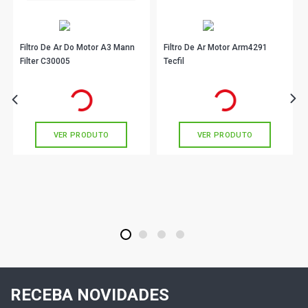
Filtro De Ar Do Motor A3 Mann
Filtro De Ar Motor Arm4291
Filter C30005
Tecfil
R$ 122,90
R$ 28,90
no PIX
no PIX
Ou
R$ 122,90
em até 4x de
R$ 30,72
Ou
R$ 28,90
em até 1x de
R$ 28,90
sem juros
sem juros
VER PRODUTO
VER PRODUTO
1
2
3
4
RECEBA NOVIDADES