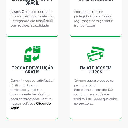
TURBO L3 FLEX (2020 - 2021)
BRASIL
A
AutoZ
oferece qualidade
Sua compra online
que vai além das fronteiras.
protegida. Criptografia e
ONIX SEDAN PLUS SEDAN 1.0 12V ECOTEC TURBO L3
Entregamos em todo
Brasil
segurança para garantir
FLEX (2020 - 2021)
com rapidez e qualidade.
tranquilidade.
ONIX SEDAN PLUS LT SEDAN 1.0 12V ECOTEC TURBO L3
FLEX (2020 - 2021)
ONIX SEDAN PLUS LTZ SEDAN 1.0 12V ECOTEC TURBO
L3 FLEX (2020 - 2021)
TROCA E DEVOLUÇÃO
EM ATÉ 10X SEM
GRÁTIS
JUROS
ONIX LT HATCH 1.0 12V ECOTEC TURBO L3 FLEX (2020 -
Garantimos sua satisfação!
Compre agora e pague sem
2021)
Política de troca e
preocupações!
devolução simples e
Parcelamento em até 10X
transparente. Se não for a
sem juros no cartão de
ONIX LTZ HATCH 1.0 12V ECOTEC TURBO L3 FLEX (2020
peça certa,devolva. Confira
crédito. Facilidade que cabe
- 2021)
nossas políticas
Clicando
no seu bolso.
Aqui!
CRUZE PREMIER SEDAN 1.4 16V ECOTEC TURBO FLEX
(2020 - 2021)