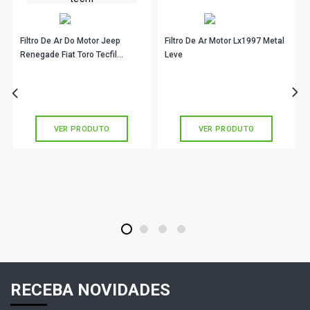
ONIX SEDAN PREMIER PLUS MIDNIGHT SEDAN 1.0 12V
Filtro De Ar Do Motor Jeep
Filtro De Ar Motor Lx1997 Metal
ECOTEC TURBO L3 FLEX (2021 - 2021)
Renegade Fiat Toro Tecfil
Leve
Arl4157
R$ 62,90
R$ 78,90
no PIX
no PIX
Ou
R$ 62,90
em até 2x de
R$ 31,45
Ou
R$ 78,90
em até 2x de
R$ 39,45
sem juros
sem juros
VER PRODUTO
VER PRODUTO
1
2
3
4
RECEBA NOVIDADES