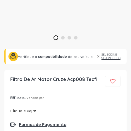
1
2
3
4
SELECIONE
Verifique a
compatibilidade
do seu veículo
SEU VEÍCULO
Filtro De Ar Motor Cruze Acp008 Tecfil
REF:
7531087
Vendido por:
Clique e veja!
Formas de Pagamento