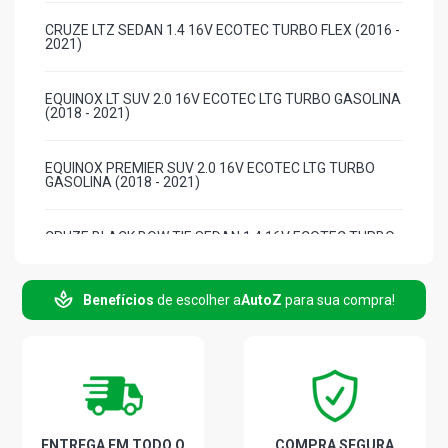
CRUZE LTZ SEDAN 1.4 16V ECOTEC TURBO FLEX (2016 -
2021)
EQUINOX LT SUV 2.0 16V ECOTEC LTG TURBO GASOLINA
(2018 - 2021)
EQUINOX PREMIER SUV 2.0 16V ECOTEC LTG TURBO
GASOLINA (2018 - 2021)
CRUZE BLACK BOW TIE SEDAN 1.4 16V ECOTEC TURBO
FLEX (2019 - 2020)
Benefícios
de escolher a
AutoZ
para sua compra!
CRUZE SPORT LT HATCH 1.4 16V ECOTEC TURBO FLEX
(2017 - 2021)
CRUZE SPORT LTZ HATCH 1.4 16V ECOTEC TURBO FLEX
(2017 - 2020)
ONIX SEDAN PLUS PREMIUM SEDAN 1.0 12V ECOTEC
ENTREGA EM TODO O
COMPRA SEGURA