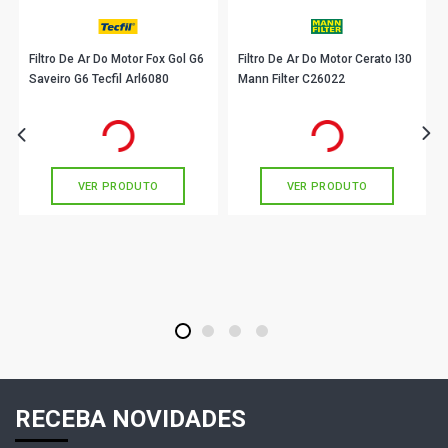
Filtro De Ar Do Motor Fox Gol G6
Filtro De Ar Do Motor Cerato I30
Saveiro G6 Tecfil Arl6080
Mann Filter C26022
R$ 31,90
R$ 93,90
no PIX
no PIX
Ou
R$ 31,90
em até 1x de
R$ 31,90
Ou
R$ 93,90
em até 3x de
R$ 31,30
sem juros
sem juros
VER PRODUTO
VER PRODUTO
1
2
3
4
RECEBA NOVIDADES