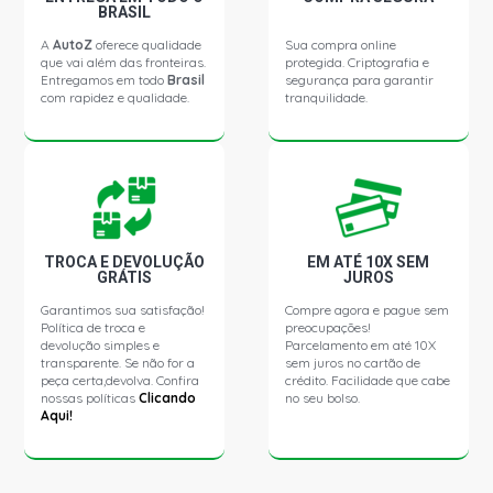
BRASIL
FIORINO STD PICKUP 1050 8V FIASA GASOLINA (1981 -
1987)
A
AutoZ
oferece qualidade
Sua compra online
que vai além das fronteiras.
protegida. Criptografia e
Entregamos em todo
Brasil
segurança para garantir
com rapidez e qualidade.
tranquilidade.
OGGI CS SEDAN 1.3 8V 127A2011 GASOLINA (1984 -
1986)
PANORAMA C SW 1.3 8V 127A2011 GASOLINA (1980 -
1986)
PANORAMA CL SW 1.3 8V 127A2011 GASOLINA (1980 -
TROCA E DEVOLUÇÃO
EM ATÉ 10X SEM
1986)
GRÁTIS
JUROS
Garantimos sua satisfação!
Compre agora e pague sem
Política de troca e
preocupações!
PANORAMA C SW 1050 8V FIASA GASOLINA (1980 -
1986)
devolução simples e
Parcelamento em até 10X
transparente. Se não for a
sem juros no cartão de
peça certa,devolva. Confira
crédito. Facilidade que cabe
nossas políticas
Clicando
no seu bolso.
PANORAMA CL SW 1050 8V FIASA GASOLINA (1980 -
Aqui!
1986)
SPAZIO L HATCH 1.3 8V 127A2011 GASOLINA (1982 -