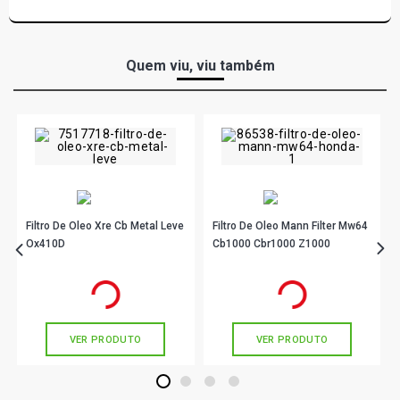
Quem viu, viu também
Filtro De Oleo Xre Cb Metal Leve
Filtro De Oleo Mann Filter Mw64
Ox410D
Cb1000 Cbr1000 Z1000
R$ 14,90
R$ 14,33
no PIX
no PIX
Ou
R$ 14,90
em até 1x de
R$ 14,90
Ou
R$ 14,33
em até 1x de
R$ 14,33
sem juros
sem juros
VER PRODUTO
VER PRODUTO
1
2
3
4