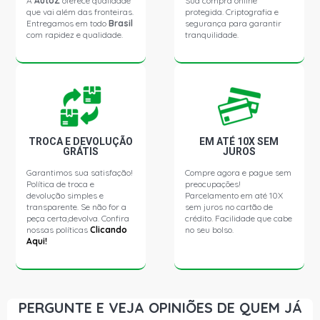
A
AutoZ
oferece qualidade
Sua compra online
que vai além das fronteiras.
protegida. Criptografia e
Entregamos em todo
Brasil
segurança para garantir
com rapidez e qualidade.
tranquilidade.
TROCA E DEVOLUÇÃO
EM ATÉ 10X SEM
GRÁTIS
JUROS
Garantimos sua satisfação!
Compre agora e pague sem
Política de troca e
preocupações!
devolução simples e
Parcelamento em até 10X
transparente. Se não for a
sem juros no cartão de
peça certa,devolva. Confira
crédito. Facilidade que cabe
nossas políticas
Clicando
no seu bolso.
Aqui!
PERGUNTE E VEJA OPINIÕES DE QUEM JÁ