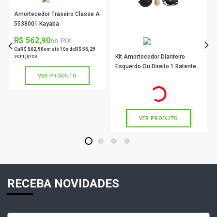
Amortecedor Traseiro Classe A
5538001 Kayaba
R$ 562,90
no PIX
Ou
R$ 562,90
em até 10x de
R$ 56,29
sem juros
Kit Amortecedor Dianteiro
Esquerdo Ou Direito 1 Batente 1
VER PRODUTO
Coifa 1 Coxim C/ Rolamento
R$ 336,90
no PIX
Sk990S Sampel
Ou
R$ 336,90
em até 10x de
R$ 33,69
sem juros
VER PRODUTO
1
2
3
4
RECEBA NOVIDADES