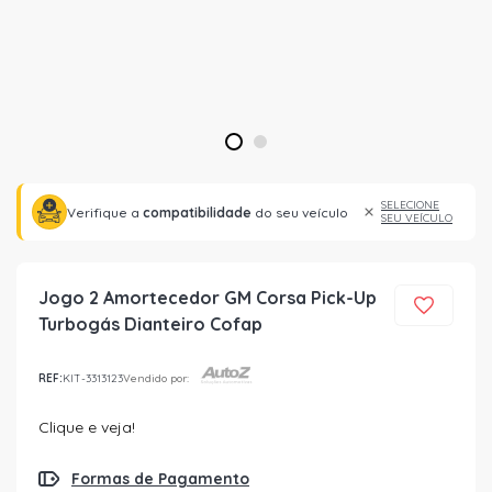
1
2
SELECIONE
Verifique a
compatibilidade
do seu veículo
SEU VEÍCULO
Jogo 2 Amortecedor GM Corsa Pick-Up
Turbogás Dianteiro Cofap
REF:
KIT-3313123
Vendido por:
Clique e veja!
Formas de Pagamento