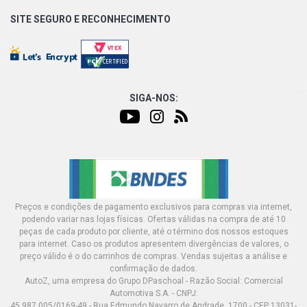
SITE SEGURO E
RECONHECIMENTO
L1414 STD CAMINHAO 6.0 12V OM366 DIESEL (1987 -
1996)
L1418 STD CAMINHAO 6.0 12V OM366A DIESEL (1989 -
2003)
SIGA-NOS:
L1513 STD CAMINHAO 5.7 12V OM352 DIESEL (1970 -
1989)
L1514 STD CAMINHAO 5.7 12V OM352 DIESEL (1981 -
1989)
Preços e condições de pagamento exclusivos para compras via internet,
L1516 STD CAMINHAO 5.7 12V OM352 DIESEL (1970 -
podendo variar nas lojas físicas. Ofertas válidas na compra de até 10
1989)
peças de cada produto por cliente, até o término dos nossos estoques
para internet. Caso os produtos apresentem divergências de valores, o
preço válido é o do carrinhos de compras. Vendas sujeitas a análise e
L1516 STD CAMINHAO 5.7 12V OM352A DIESEL (1970 -
confirmação de dados.
1989)
AutoZ, uma empresa do Grupo DPaschoal - Razão Social: Comercial
Automotiva S.A. - CNPJ:
45.987.005/0169-49 - Rua Edmundo Navarro de Andrade, 1700 - CEP 13031-