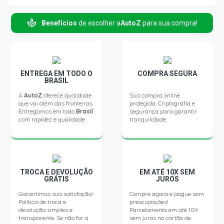
1718 STD CAMINHAO 6.0 12V OM366A DIESEL (1991 -
Benefícios
de escolher a
AutoZ
para sua compra!
1997)
1720 STD CAMINHAO 6.0 12V OM366A DIESEL (1997 -
2016)
ENTREGA EM TODO O
COMPRA SEGURA
BRASIL
1720K STD CAMINHAO 6.0 12V OM366A DIESEL (1997 -
2005)
A
AutoZ
oferece qualidade
Sua compra online
que vai além das fronteiras.
protegida. Criptografia e
Entregamos em todo
Brasil
segurança para garantir
com rapidez e qualidade.
tranquilidade.
1721 STD CAMINHAO 6.0 12V OM366A DIESEL (1991 -
1998)
2418 STD CAMINHAO 6.0 12V OM366A DIESEL (1990 -
1999)
TROCA E DEVOLUÇÃO
EM ATÉ 10X SEM
GRÁTIS
JUROS
C1214 STD CAMINHAO 6.0 12V OM366A DIESEL (1997 -
Garantimos sua satisfação!
Compre agora e pague sem
1999)
Política de troca e
preocupações!
devolução simples e
Parcelamento em até 10X
transparente. Se não for a
sem juros no cartão de