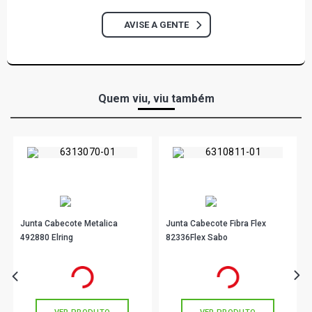
OPALA DIPLOMATA SEDAN 4.1 12V (1985 - 1992)
AVISE A GENTE
OPALA DIPLOMATA SLE SEDAN 4.1 12V (1985 - 1992)
C60 STD CAMINHAO 4.8 12V N/A GASOLINA (1954 -
Quem viu, viu também
1989)
Junta Cabecote Metalica
Junta Cabecote Fibra Flex
492880 Elring
82336Flex Sabo
R$ 86,56
R$ 83,90
no PIX
no PIX
Ou
R$ 86,56
em até 2x de
R$ 43,28
Ou
R$ 83,90
em até 2x de
R$ 41,95
sem juros
sem juros