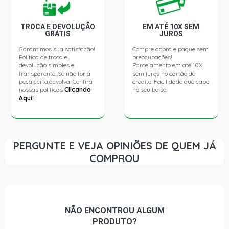
CARAVAN SL SW 4.1 12V (1969 - 1992)
TROCA E DEVOLUÇÃO
EM ATÉ 10X SEM
GRÁTIS
JUROS
OPALA COMODORO SEDAN 2.5 8V GASOLINA (1985 -
Garantimos sua satisfação!
Compre agora e pague sem
1992)
Política de troca e
preocupações!
devolução simples e
Parcelamento em até 10X
transparente. Se não for a
sem juros no cartão de
OPALA COMODORO SLE SEDAN 2.5 8V GASOLINA (1985
peça certa,devolva. Confira
crédito. Facilidade que cabe
- 1992)
nossas políticas
Clicando
no seu bolso.
Aqui!
OPALA DIPLOMATA SEDAN 2.5 8V GASOLINA (1985 -
1992)
PERGUNTE E VEJA OPINIÕES DE QUEM JÁ
OPALA DIPLOMATA SLE SEDAN 2.5 8V GASOLINA (1985
COMPROU
- 1992)
OPALA COMODORO SEDAN 4.1 12V (1985 - 1992)
NÃO ENCONTROU
ALGUM
OPALA COMODORO SLE SEDAN 4.1 12V (1985 - 1992)
PRODUTO?