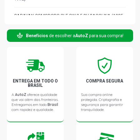
CARAVAN COMODORO SLE SW 2.5 8V GASOLINA (1985 -
1992)
Benefícios
de escolher a
AutoZ
para sua compra!
CARAVAN DIPLOMATA SW 2.5 8V GASOLINA (1985 -
1992)
CARAVAN DIPLOMATA SLE SW 2.5 8V GASOLINA (1985 -
1992)
CARAVAN COMODORO SW 4.1 12V (1985 - 1992)
ENTREGA EM TODO O
COMPRA SEGURA
BRASIL
A
AutoZ
oferece qualidade
Sua compra online
CARAVAN COMODORO SLE SW 4.1 12V (1985 - 1992)
que vai além das fronteiras.
protegida. Criptografia e
Entregamos em todo
Brasil
segurança para garantir
com rapidez e qualidade.
tranquilidade.
CARAVAN DIPLOMATA SW 4.1 12V (1985 - 1992)
CARAVAN L SW 4.1 12V (1969 - 1992)