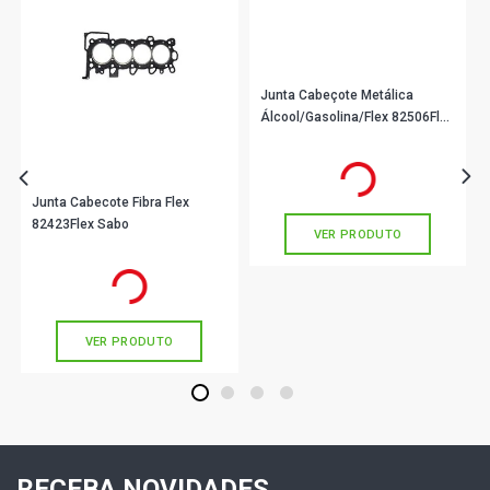
Junta Cabeçote Metálica
Álcool/Gasolina/Flex 82506Flex
Sabó
R$ 122,90
no PIX
Ou
R$ 122,90
em até 4x de
R$ 30,72
sem juros
Junta Cabecote Fibra Flex
82423Flex Sabo
VER PRODUTO
R$ 158,90
no PIX
Ou
R$ 158,90
em até 5x de
R$ 31,78
sem juros
VER PRODUTO
1
2
3
4
RECEBA NOVIDADES