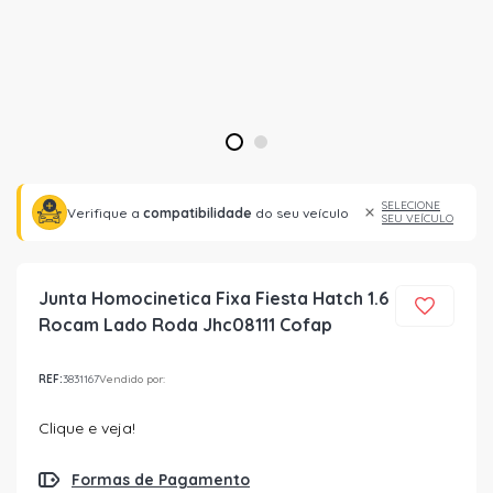
1
2
SELECIONE
Verifique a
compatibilidade
do seu veículo
SEU VEÍCULO
Junta Homocinetica Fixa Fiesta Hatch 1.6
Rocam Lado Roda Jhc08111 Cofap
REF:
3831167
Vendido por:
Clique e veja!
Formas de Pagamento