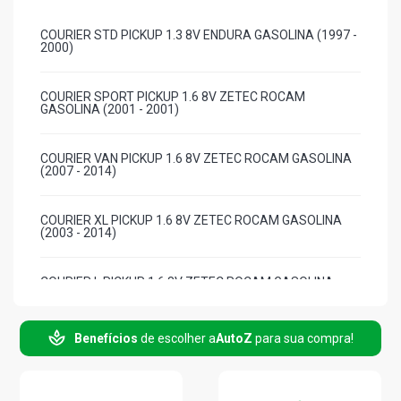
COURIER STD PICKUP 1.3 8V ENDURA GASOLINA (1997 -
2000)
COURIER SPORT PICKUP 1.6 8V ZETEC ROCAM
GASOLINA (2001 - 2001)
COURIER VAN PICKUP 1.6 8V ZETEC ROCAM GASOLINA
(2007 - 2014)
COURIER XL PICKUP 1.6 8V ZETEC ROCAM GASOLINA
(2003 - 2014)
COURIER L PICKUP 1.6 8V ZETEC ROCAM GASOLINA
(2000 - 2014)
Benefícios
de escolher a
AutoZ
para sua compra!
ECOSPORT XL SUV 1.0 8V SUPERCHARGER GASOLINA
(2003 - 2006)