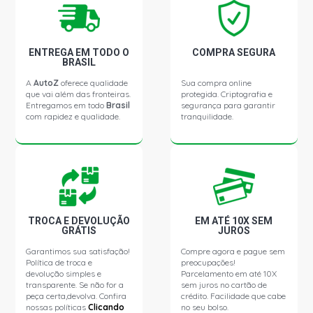
ECOSPORT XLS SUV 1.0 8V SUPERCHARGER GASOLINA
(2003 - 2009)
ECOSPORT XLT SUV 1.0 8V SUPERCHARGER GASOLINA
ENTREGA EM TODO O
COMPRA SEGURA
(2003 - 2006)
BRASIL
A
AutoZ
oferece qualidade
Sua compra online
que vai além das fronteiras.
protegida. Criptografia e
ECOSPORT XL SUV 1.6 8V ZETEC ROCAM FLEX (2006 -
Entregamos em todo
Brasil
segurança para garantir
2012)
com rapidez e qualidade.
tranquilidade.
ECOSPORT XL SUV 1.6 8V ZETEC ROCAM GASOLINA
(2003 - 2012)
ECOSPORT XLS SUV 1.6 8V ZETEC ROCAM FLEX (2006 -
2012)
TROCA E DEVOLUÇÃO
EM ATÉ 10X SEM
GRÁTIS
JUROS
ECOSPORT XLT SUV 1.6 8V ZETEC ROCAM FLEX (2006 -
Garantimos sua satisfação!
Compre agora e pague sem
2012)
Política de troca e
preocupações!
devolução simples e
Parcelamento em até 10X
transparente. Se não for a
sem juros no cartão de
ECOSPORT XLT FREESTYLE SUV 1.6 8V ZETEC ROCAM
peça certa,devolva. Confira
crédito. Facilidade que cabe
FLEX (2007 - 2012)
nossas políticas
Clicando
no seu bolso.